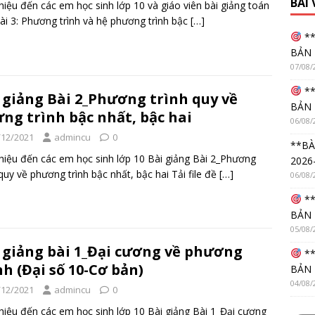
BÀI
thiệu đến các em học sinh lớp 10 và giáo viên bài giảng toán
ài 3: Phương trình và hệ phương trình bậc
[…]
**
BẢN 
07/08/
**
 giảng Bài 2_Phương trình quy về
BẢN 
ng trình bậc nhất, bậc hai
06/08/
/12/2021
admincu
0
**BÀ
thiệu đến các em học sinh lớp 10 Bài giảng Bài 2_Phương
2026
 quy về phương trình bậc nhất, bậc hai Tải file đề
[…]
06/08/
**
BẢN 
05/08/
 giảng bài 1_Đại cương về phương
**
nh (Đại số 10-Cơ bản)
BẢN 
04/08/
/12/2021
admincu
0
thiệu đến các em học sinh lớp 10 Bài giảng Bài 1_Đại cương