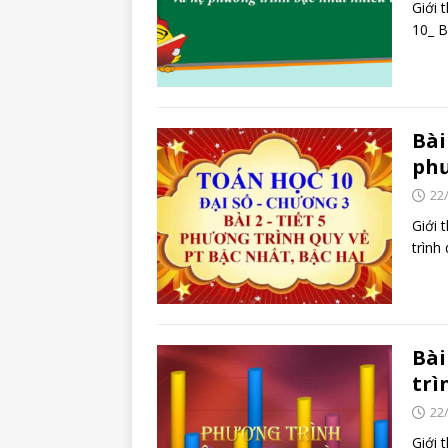
Giới 
10_ B
Bài
phư
22
Giới 
trình
Bài
trì
22
Giới 