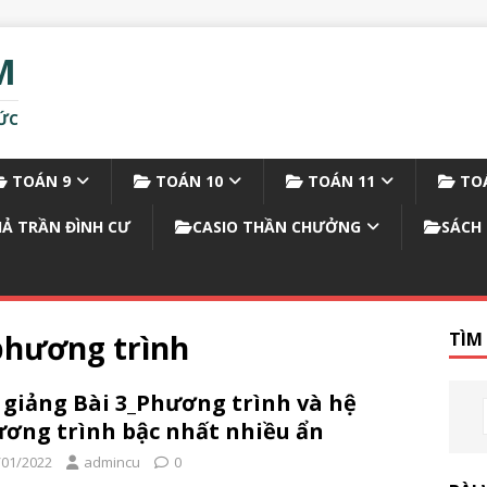
M
ỨC
TOÁN 9
TOÁN 10
TOÁN 11
TOÁ
IẢ TRẦN ĐÌNH CƯ
CASIO THẦN CHƯỞNG
SÁCH 
phương trình
TÌM
 giảng Bài 3_Phương trình và hệ
ơng trình bậc nhất nhiều ẩn
/01/2022
admincu
0