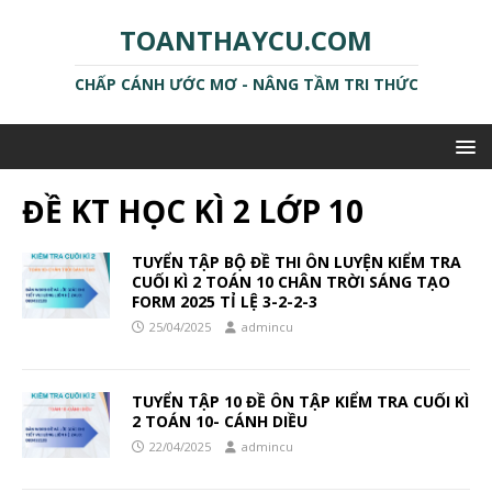
TOANTHAYCU.COM
CHẤP CÁNH ƯỚC MƠ - NÂNG TẦM TRI THỨC
ĐỀ KT HỌC KÌ 2 LỚP 10
TUYỂN TẬP BỘ ĐỀ THI ÔN LUYỆN KIỂM TRA
CUỐI KÌ 2 TOÁN 10 CHÂN TRỜI SÁNG TẠO
FORM 2025 TỈ LỆ 3-2-2-3
25/04/2025
admincu
TUYỂN TẬP 10 ĐỀ ÔN TẬP KIỂM TRA CUỐI KÌ
2 TOÁN 10- CÁNH DIỀU
22/04/2025
admincu