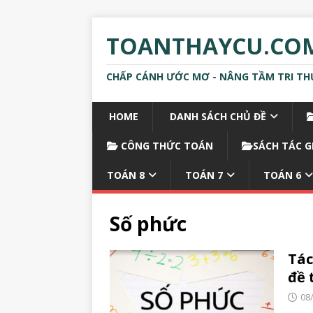
TOANTHAYCU.CO
CHẤP CÁNH ƯỚC MƠ - NÂNG TẦM TRI TH
HOME
DANH SÁCH CHỦ ĐỀ
CÔNG THỨC TOÁN
SÁCH TÁC G
TOÁN 8
TOÁN 7
TOÁN 6
Số phức
Tác
đề 
08