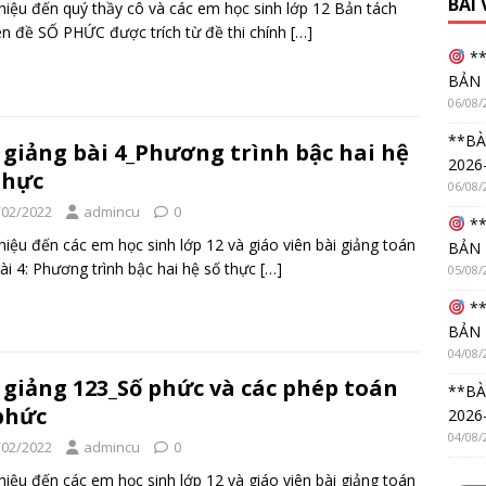
BÀI
thiệu đến quý thầy cô và các em học sinh lớp 12 Bản tách
n đề SỐ PHỨC được trích từ đề thi chính
[…]
**
BẢN 
06/08/
**BÀ
 giảng bài 4_Phương trình bậc hai hệ
2026
thực
06/08/
/02/2022
admincu
0
**
thiệu đến các em học sinh lớp 12 và giáo viên bài giảng toán
BẢN 
ài 4: Phương trình bậc hai hệ số thực
[…]
05/08/
**
BẢN 
04/08/
 giảng 123_Số phức và các phép toán
**BÀ
phức
2026
04/08/
/02/2022
admincu
0
thiệu đến các em học sinh lớp 12 và giáo viên bài giảng toán