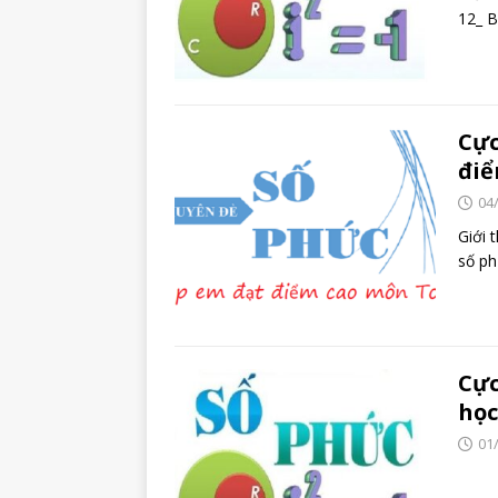
12_ B
Cực
điể
04
Giới 
số ph
Cực
học
01