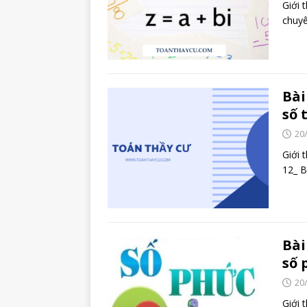
Giới 
chuyê
Bài
số 
20
Giới 
12_ B
Bài
số 
20
Giới 