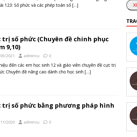
ài 123: Số phức và các phép toán số
[…]
X
TRA
 trị số phức (Chuyên đề chinh phục
m 9,10)
/05/2021
admincu
0
thiệu đến các em học sinh 12 và giáo viên chuyên đề cực trị
ức Chuyên đề nâng cao dành cho học sinh
[…]
 trị số phức bằng phương pháp hình
/11/2020
admincu
0