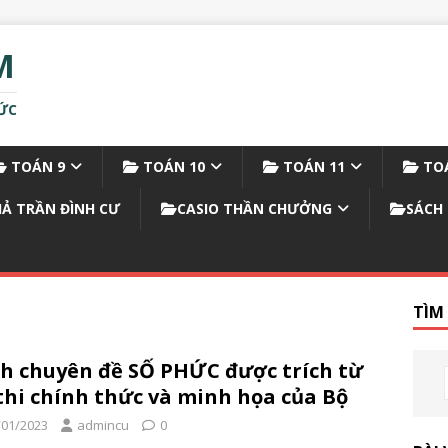
M
ỨC
TOÁN 9
TOÁN 10
TOÁN 11
TOÁ
IẢ TRẦN ĐÌNH CƯ
CASIO THẦN CHƯỞNG
SÁCH 
TÌM
h chuyên đề SỐ PHỨC được trích từ
thi chính thức và minh họa của Bộ
/01/2023
admincu
0