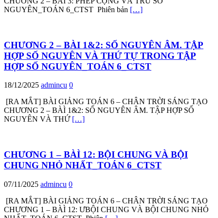
CHƯƠNG 2 – BÀÌ 3: PHÉP CỘNG VÀ TRỪ SỐ
NGUYÊN_TOÁN 6_CTST Phiên bản
[…]
CHƯƠNG 2 – BÀI 1&2: SỐ NGUYÊN ÂM. TẬP
HỢP SỐ NGUYÊN VÀ THỨ TỰ TRONG TẬP
HỢP SỐ NGUYÊN_TOÁN 6_CTST
18/12/2025
admincu
0
[RA MẮT] BÀI GIẢNG TOÁN 6 – CHÂN TRỜI SÁNG TẠO
CHƯƠNG 2 – BÀÌ 1&2: SỐ NGUYÊN ÂM. TẬP HỢP SỐ
NGUYÊN VÀ THỨ
[…]
CHƯƠNG 1 – BÀÌ 12: BỘI CHUNG VÀ BỘI
CHUNG NHỎ NHẤT_TOÁN 6_CTST
07/11/2025
admincu
0
[RA MẮT] BÀI GIẢNG TOÁN 6 – CHÂN TRỜI SÁNG TẠO
CHƯƠNG 1 – BÀÌ 12: ƯBỘI CHUNG VÀ BỘI CHUNG NHỎ