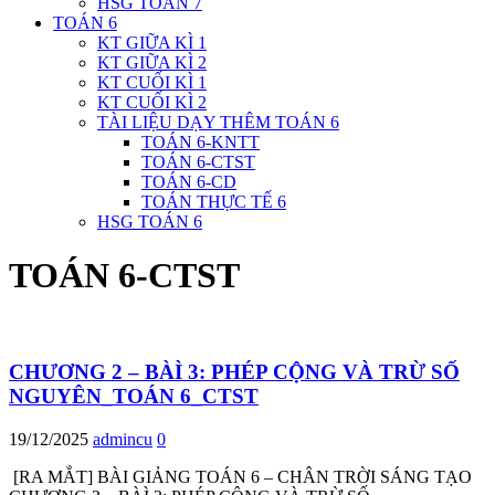
HSG TOÁN 7
TOÁN 6
KT GIỮA KÌ 1
KT GIỮA KÌ 2
KT CUỐI KÌ 1
KT CUỐI KÌ 2
TÀI LIỆU DẠY THÊM TOÁN 6
TOÁN 6-KNTT
TOÁN 6-CTST
TOÁN 6-CD
TOÁN THỰC TẾ 6
HSG TOÁN 6
TOÁN 6-CTST
CHƯƠNG 2 – BÀÌ 3: PHÉP CỘNG VÀ TRỪ SỐ
NGUYÊN_TOÁN 6_CTST
19/12/2025
admincu
0
[RA MẮT] BÀI GIẢNG TOÁN 6 – CHÂN TRỜI SÁNG TẠO