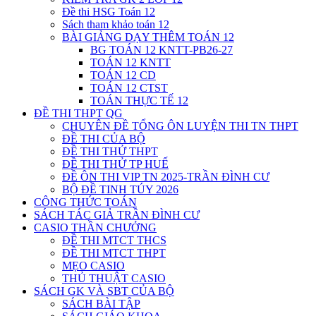
Đề thi HSG Toán 12
Sách tham khảo toán 12
BÀI GIẢNG DẠY THÊM TOÁN 12
BG TOÁN 12 KNTT-PB26-27
TOÁN 12 KNTT
TOÁN 12 CD
TOÁN 12 CTST
TOÁN THỰC TẾ 12
ĐỀ THI THPT QG
CHUYÊN ĐỀ TỔNG ÔN LUYỆN THI TN THPT
ĐỀ THI CỦA BỘ
ĐỀ THI THỬ THPT
ĐỀ THI THỬ TP HUẾ
ĐỀ ÔN THI VIP TN 2025-TRẦN ĐÌNH CƯ
BỘ ĐỀ TINH TÚY 2026
CÔNG THỨC TOÁN
SÁCH TÁC GIẢ TRẦN ĐÌNH CƯ
CASIO THẦN CHƯỞNG
ĐỀ THI MTCT THCS
ĐỀ THI MTCT THPT
MẸO CASIO
THỦ THUẬT CASIO
SÁCH GK VÀ SBT CỦA BỘ
SÁCH BÀI TẬP