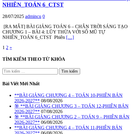
NHIÊN_TOÁN 6_CTST
28/07/2025
admincu
0
[RA MẮT] BÀI GIẢNG TOÁN 6 – CHÂN TRỜI SÁNG TẠO
CHƯƠNG 1 – BÀI 4: LŨY THỪA VỚI SỐ MŨ TỰ
NHIÊN_TOÁN 6_CTST Phiên
[…]
Phân
1
2
»
trang
TÌM KIẾM THEO TỪ KHÓA
bài
Tìm
viết
kiếm
cho:
Bài Viết Mới Nhất
**BÀI GIẢNG CHƯƠNG 4 – TOÁN 10-PHIÊN BẢN
2026-2027**
08/08/2026
🎯 **BÀI GIẢNG CHƯƠNG 3 – TOÁN 12-PHIÊN BẢN
2026-2027**
07/08/2026
🎯 **BÀI GIẢNG CHƯƠNG 2 – TOÁN 9 – PHIÊN BẢN
2026-2027**
06/08/2026
**BÀI GIẢNG CHƯƠNG 4 – TOÁN 11-PHIÊN BẢN
2026-2027**
06/08/2026