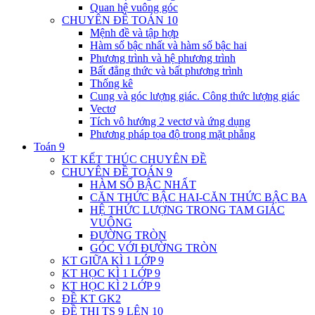
Quan hệ vuông góc
CHUYÊN ĐỀ TOÁN 10
Mệnh đề và tập hợp
Hàm số bậc nhất và hàm số bậc hai
Phương trình và hệ phương trình
Bất đẳng thức và bất phương trình
Thống kê
Cung và góc lượng giác. Công thức lượng giác
Vectơ
Tích vô hướng 2 vectơ và ứng dụng
Phương pháp tọa độ trong mặt phẳng
Toán 9
KT KẾT THÚC CHUYÊN ĐỀ
CHUYÊN ĐỀ TOÁN 9
HÀM SỐ BẬC NHẤT
CĂN THỨC BẬC HAI-CĂN THỨC BẬC BA
HỆ THỨC LƯỢNG TRONG TAM GIÁC
VUÔNG
ĐƯỜNG TRÒN
GÓC VỚI ĐƯỜNG TRÒN
KT GIỮA KÌ 1 LỚP 9
KT HỌC KÌ 1 LỚP 9
KT HỌC KÌ 2 LỚP 9
ĐỀ KT GK2
ĐỀ THI TS 9 LÊN 10