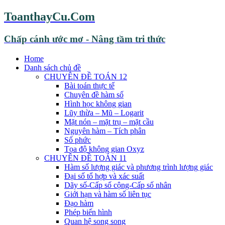
ToanthayCu.Com
Chấp cánh ước mơ - Nâng tầm tri thức
Home
Danh sách chủ đề
CHUYÊN ĐỀ TOÁN 12
Bài toán thực tế
Chuyên đề hàm số
Hình học không gian
Lũy thừa – Mũ – Logarit
Mặt nón – mặt trụ – mặt cầu
Nguyên hàm – Tích phân
Số phức
Tọa độ không gian Oxyz
CHUYÊN ĐỀ TOÁN 11
Hàm số lượng giác và phương trình lượng giác
Đại số tổ hợp và xác suất
Dãy số-Cấp số cộng-Cấp số nhân
Giới hạn và hàm số liên tục
Đạo hàm
Phép biến hình
Quan hệ song song