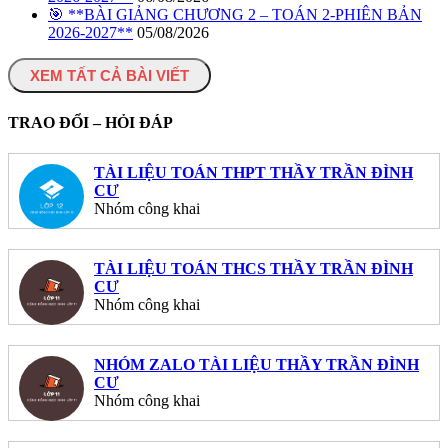
🎯 **BÀI GIẢNG CHƯƠNG 2 – TOÁN 2-PHIÊN BẢN
2026-2027**
05/08/2026
XEM TẤT CẢ BÀI VIẾT
TRAO ĐỔI – HỎI ĐÁP
TÀI LIỆU TOÁN THPT THẦY TRẦN ĐÌNH
CƯ
Nhóm công khai
TÀI LIỆU TOÁN THCS THẦY TRẦN ĐÌNH
CƯ
Nhóm công khai
NHÓM ZALO TÀI LIỆU THẦY TRẦN ĐÌNH
CƯ
Nhóm công khai