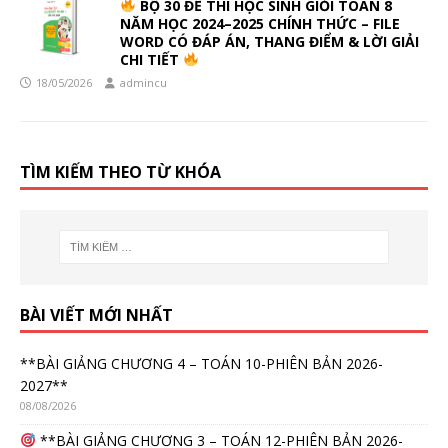
BỘ 30 ĐỀ THI HỌC SINH GIỎI TOÁN 8
NĂM HỌC 2024–2025 CHÍNH THỨC – FILE
WORD CÓ ĐÁP ÁN, THANG ĐIỂM & LỜI GIẢI
CHI TIẾT
18/05/2026
admincu
TÌM KIẾM THEO TỪ KHÓA
BÀI VIẾT MỚI NHẤT
**BÀI GIẢNG CHƯƠNG 4 – TOÁN 10-PHIÊN BẢN 2026-
2027**
08/08/2026
**BÀI GIẢNG CHƯƠNG 3 – TOÁN 12-PHIÊN BẢN 2026-