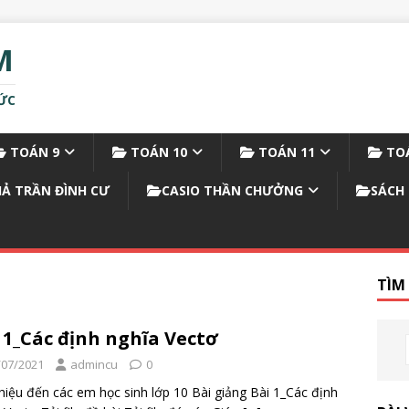
M
ỨC
TOÁN 9
TOÁN 10
TOÁN 11
TOÁ
IẢ TRẦN ĐÌNH CƯ
CASIO THẦN CHƯỞNG
SÁCH 
TÌM
 1_Các định nghĩa Vectơ
/07/2021
admincu
0
thiệu đến các em học sinh lớp 10 Bài giảng Bài 1_Các định