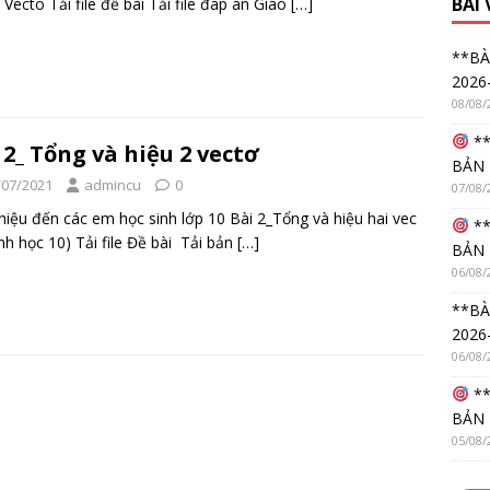
BÀI
 Vecto Tải file đề bài Tải file đáp án Giáo
[…]
**BÀ
2026
08/08/
**
 2_ Tổng và hiệu 2 vectơ
BẢN 
/07/2021
admincu
0
07/08/
thiệu đến các em học sinh lớp 10 Bài 2_Tổng và hiệu hai vec
**
ình học 10) Tải file Đề bài Tải bản
[…]
BẢN 
06/08/
**BÀ
2026
06/08/
**
BẢN 
05/08/