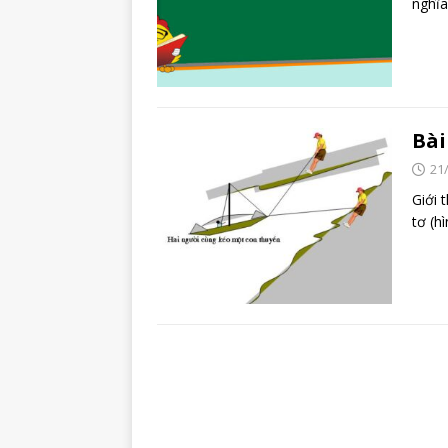
nghĩa
Bài
21
Giới 
tơ (h