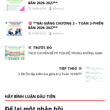
BẢN 2026-2027**
06/08/2026
admincu
**BÀI GIẢNG CHƯƠNG 2 – TOÁN 2-PHIÊN
BẢN 2026-2027**
05/08/2026
admincu
TRƯỚC ĐÓ
TÁCH CHUYÊN ĐỀ PP TỌA ĐỘ TRONG KHÔNG GIAN
TIẾP THEO
5 Đề Ôn tập kiểm tra giữa kì 2 Toán 10 KNTT
HÃY BÌNH LUẬN ĐẦU TIÊN
Để lại một phản hồi