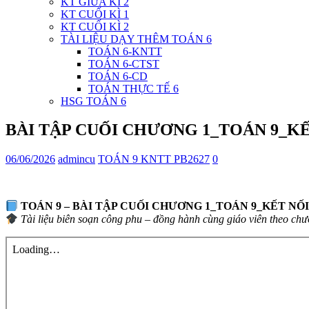
KT GIỮA KÌ 2
KT CUỐI KÌ 1
KT CUỐI KÌ 2
TÀI LIỆU DẠY THÊM TOÁN 6
TOÁN 6-KNTT
TOÁN 6-CTST
TOÁN 6-CD
TOÁN THỰC TẾ 6
HSG TOÁN 6
BÀI TẬP CUỐI CHƯƠNG 1_TOÁN 9_KẾT 
06/06/2026
admincu
TOÁN 9 KNTT PB2627
0
TOÁN 9 – BÀI TẬP CUỐI CHƯƠNG 1_TOÁN 9_KẾT NỐI 
Tài liệu biên soạn công phu – đồng hành cùng giáo viên theo chươ