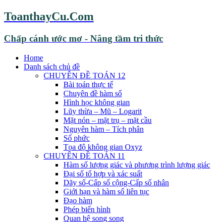
ToanthayCu.Com
Chấp cánh ước mơ - Nâng tầm tri thức
Home
Danh sách chủ đề
CHUYÊN ĐỀ TOÁN 12
Bài toán thực tế
Chuyên đề hàm số
Hình học không gian
Lũy thừa – Mũ – Logarit
Mặt nón – mặt trụ – mặt cầu
Nguyên hàm – Tích phân
Số phức
Tọa độ không gian Oxyz
CHUYÊN ĐỀ TOÁN 11
Hàm số lượng giác và phương trình lượng giác
Đại số tổ hợp và xác suất
Dãy số-Cấp số cộng-Cấp số nhân
Giới hạn và hàm số liên tục
Đạo hàm
Phép biến hình
Quan hệ song song