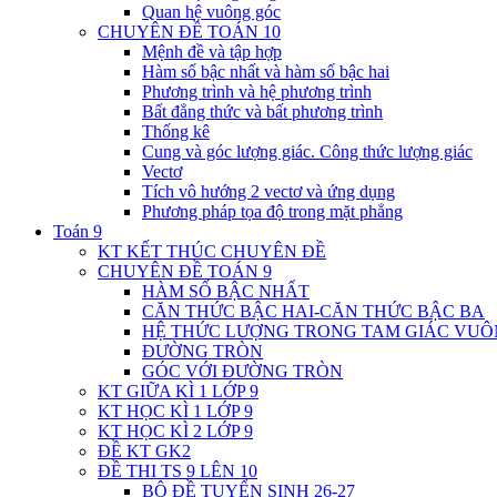
Quan hệ vuông góc
CHUYÊN ĐỀ TOÁN 10
Mệnh đề và tập hợp
Hàm số bậc nhất và hàm số bậc hai
Phương trình và hệ phương trình
Bất đẳng thức và bất phương trình
Thống kê
Cung và góc lượng giác. Công thức lượng giác
Vectơ
Tích vô hướng 2 vectơ và ứng dụng
Phương pháp tọa độ trong mặt phẳng
Toán 9
KT KẾT THÚC CHUYÊN ĐỀ
CHUYÊN ĐỀ TOÁN 9
HÀM SỐ BẬC NHẤT
CĂN THỨC BẬC HAI-CĂN THỨC BẬC BA
HỆ THỨC LƯỢNG TRONG TAM GIÁC VU
ĐƯỜNG TRÒN
GÓC VỚI ĐƯỜNG TRÒN
KT GIỮA KÌ 1 LỚP 9
KT HỌC KÌ 1 LỚP 9
KT HỌC KÌ 2 LỚP 9
ĐỀ KT GK2
ĐỀ THI TS 9 LÊN 10
BỘ ĐỀ TUYỂN SINH 26-27