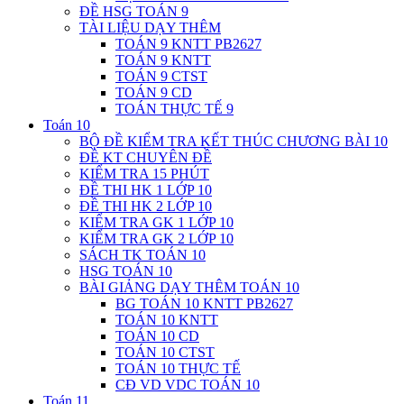
ĐỀ HSG TOÁN 9
TÀI LIỆU DẠY THÊM
TOÁN 9 KNTT PB2627
TOÁN 9 KNTT
TOÁN 9 CTST
TOÁN 9 CD
TOÁN THỰC TẾ 9
Toán 10
BỘ ĐỀ KIỂM TRA KẾT THÚC CHƯƠNG BÀI 10
ĐỀ KT CHUYÊN ĐỀ
KIỂM TRA 15 PHÚT
ĐỀ THI HK 1 LỚP 10
ĐỀ THI HK 2 LỚP 10
KIỂM TRA GK 1 LỚP 10
KIỂM TRA GK 2 LỚP 10
SÁCH TK TOÁN 10
HSG TOÁN 10
BÀI GIẢNG DẠY THÊM TOÁN 10
BG TOÁN 10 KNTT PB2627
TOÁN 10 KNTT
TOÁN 10 CD
TOÁN 10 CTST
TOÁN 10 THỰC TẾ
CĐ VD VDC TOÁN 10
Toán 11