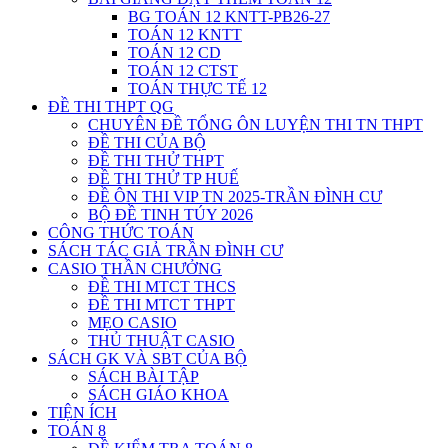
BG TOÁN 12 KNTT-PB26-27
TOÁN 12 KNTT
TOÁN 12 CD
TOÁN 12 CTST
TOÁN THỰC TẾ 12
ĐỀ THI THPT QG
CHUYÊN ĐỀ TỔNG ÔN LUYỆN THI TN THPT
ĐỀ THI CỦA BỘ
ĐỀ THI THỬ THPT
ĐỀ THI THỬ TP HUẾ
ĐỀ ÔN THI VIP TN 2025-TRẦN ĐÌNH CƯ
BỘ ĐỀ TINH TÚY 2026
CÔNG THỨC TOÁN
SÁCH TÁC GIẢ TRẦN ĐÌNH CƯ
CASIO THẦN CHƯỞNG
ĐỀ THI MTCT THCS
ĐỀ THI MTCT THPT
MẸO CASIO
THỦ THUẬT CASIO
SÁCH GK VÀ SBT CỦA BỘ
SÁCH BÀI TẬP
SÁCH GIÁO KHOA
TIỆN ÍCH
TOÁN 8