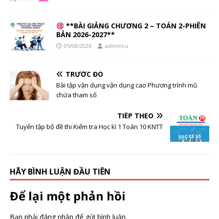
**BÀI GIẢNG CHƯƠNG 2 – TOÁN 2-PHIÊN
BẢN 2026-2027**
05/08/2026
admincu
TRƯỚC ĐÓ
Bài tập vận dụng vận dụng cao Phương trình mũ
chứa tham số
TIẾP THEO
Tuyển tập bộ đề thi Kiểm tra Học kì 1 Toán 10 KNTT
HÃY BÌNH LUẬN ĐẦU TIÊN
Để lại một phản hồi
Bạn phải
đăng nhập
để gửi bình luận.