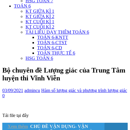
HSG TOÁN 7
TOÁN 6
KT GIỮA KÌ 1
KT GIỮA KÌ 2
KT CUỐI KÌ 1
KT CUỐI KÌ 2
TÀI LIỆU DẠY THÊM TOÁN 6
TOÁN 6-KNTT
TOÁN 6-CTST
TOÁN 6-CD
TOÁN THỰC TẾ 6
HSG TOÁN 6
Bộ chuyên đề Lượng giác của Trung Tâm
luyện thi Vĩnh Viễn
03/09/2021
admincu
Hàm số lượng giác và phương trình lượng giác
0
Tải file tại đây
Xem thêm
CHỦ ĐỀ VẬN DỤNG- VẬN