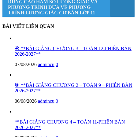
DỤNG CAO HÀM SỐ LƯỢNG GIÁC VÀ
PHƯƠNG TRÌNH ĐƯA VỀ PHƯƠNG
TRÌNH LƯỢNG GIÁC CƠ BẢN LỚP 11
BÀI VIẾT LIÊN QUAN
🎯 **BÀI GIẢNG CHƯƠNG 3 – TOÁN 12-PHIÊN BẢN
2026-2027**
07/08/2026
admincu
0
🎯 **BÀI GIẢNG CHƯƠNG 2 – TOÁN 9 – PHIÊN BẢN
2026-2027**
06/08/2026
admincu
0
**BÀI GIẢNG CHƯƠNG 4 – TOÁN 11-PHIÊN BẢN
2026-2027**