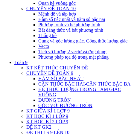
Quan hệ vuông góc
CHUYÊN ĐỀ TOÁN 10
Mệnh đề và tập hợp
Hàm số bậc nhất và hàm số bậc hai
Phương trình và hệ phương trình
Bất đẳng thức và bất phương trình
Thống kê
Cung và góc lượng giác. Công thức lượng giác
Vectơ
Tích vô hướng 2 vectơ và ứng dụng
Phương pháp tọa độ trong mặt phẳng
Toán 9
KT KẾT THÚC CHUYÊN ĐỀ
CHUYÊN ĐỀ TOÁN 9
HÀM SỐ BẬC NHẤT
CĂN THỨC BẬC HAI-CĂN THỨC BẬC BA
HỆ THỨC LƯỢNG TRONG TAM GIÁC
VUÔNG
ĐƯỜNG TRÒN
GÓC VỚI ĐƯỜNG TRÒN
KT GIỮA KÌ 1 LỚP 9
KT HỌC KÌ 1 LỚP 9
KT HỌC KÌ 2 LỚP 9
ĐỀ KT GK2
ĐỀ THI TS 9 LÊN 10