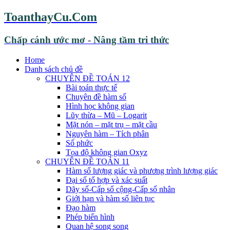
ToanthayCu.Com
Chấp cánh ước mơ - Nâng tầm tri thức
Home
Danh sách chủ đề
CHUYÊN ĐỀ TOÁN 12
Bài toán thực tế
Chuyên đề hàm số
Hình học không gian
Lũy thừa – Mũ – Logarit
Mặt nón – mặt trụ – mặt cầu
Nguyên hàm – Tích phân
Số phức
Tọa độ không gian Oxyz
CHUYÊN ĐỀ TOÁN 11
Hàm số lượng giác và phương trình lượng giác
Đại số tổ hợp và xác suất
Dãy số-Cấp số cộng-Cấp số nhân
Giới hạn và hàm số liên tục
Đạo hàm
Phép biến hình
Quan hệ song song