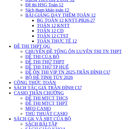
Đề thi HSG Toán 12
Sách tham khảo toán 12
BÀI GIẢNG DẠY THÊM TOÁN 12
BG TOÁN 12 KNTT-PB26-27
TOÁN 12 KNTT
TOÁN 12 CD
TOÁN 12 CTST
TOÁN THỰC TẾ 12
ĐỀ THI THPT QG
CHUYÊN ĐỀ TỔNG ÔN LUYỆN THI TN THPT
ĐỀ THI CỦA BỘ
ĐỀ THI THỬ THPT
ĐỀ THI THỬ TP HUẾ
ĐỀ ÔN THI VIP TN 2025-TRẦN ĐÌNH CƯ
BỘ ĐỀ TINH TÚY 2026
CÔNG THỨC TOÁN
SÁCH TÁC GIẢ TRẦN ĐÌNH CƯ
CASIO THẦN CHƯỞNG
ĐỀ THI MTCT THCS
ĐỀ THI MTCT THPT
MẸO CASIO
THỦ THUẬT CASIO
SÁCH GK VÀ SBT CỦA BỘ
SÁCH BÀI TẬP