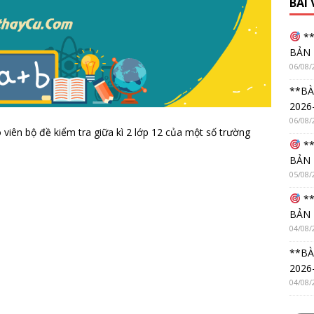
BÀI
**
BẢN 
06/08/
**BÀ
2026
06/08/
o viên bộ đề kiểm tra giữa kì 2 lớp 12 của một số trường
**
BẢN 
05/08/
**
BẢN 
04/08/
**BÀ
2026
04/08/