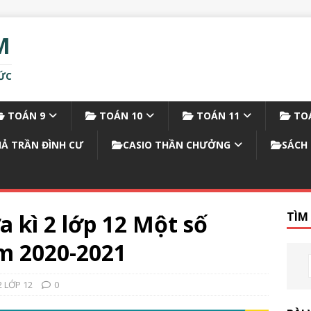
M
ỨC
TOÁN 9
TOÁN 10
TOÁN 11
TOÁ
IẢ TRẦN ĐÌNH CƯ
CASIO THẦN CHƯỞNG
SÁCH 
a kì 2 lớp 12 Một số
TÌM
m 2020-2021
2 LỚP 12
0