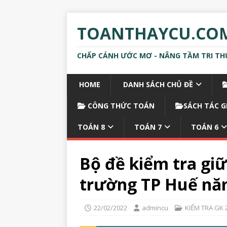
TOANTHAYCU.CO
CHẤP CÁNH ƯỚC MƠ - NÂNG TẦM TRI TH
HOME
DANH SÁCH CHỦ ĐỀ
CÔNG THỨC TOÁN
SÁCH TÁC G
TOÁN 8
TOÁN 7
TOÁN 6
Bộ đề kiểm tra giữ
trường TP Huế nă
22/02/2022
admincu
KIỂM TRA GK 