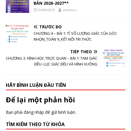
BẢN 2026-2027**
04/08/2026
admincu
TRƯỚC ĐÓ
CHƯƠNG 4 – BÀI 1: TỈ SỐ LƯỢNG GIÁC CỦA GÓC
NHỌN_TOÁN 9_KẾT NỐI TRI THỨC
TIẾP THEO
CHƯƠNG 3: HÌNH HỌC TRỰC QUAN – BÀI 1: TAM GIÁC
ĐỀU- LỤC GIÁC ĐỀU VÀ HÌNH VUÔNG
HÃY BÌNH LUẬN ĐẦU TIÊN
Để lại một phản hồi
Bạn phải
đăng nhập
để gửi bình luận.
TÌM KIẾM THEO TỪ KHÓA