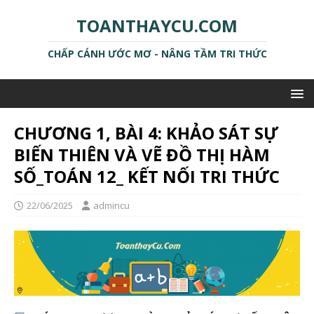
TOANTHAYCU.COM
CHẤP CÁNH ƯỚC MƠ - NÂNG TẦM TRI THỨC
CHƯƠNG 1, BÀI 4: KHẢO SÁT SỰ
BIẾN THIÊN VÀ VẼ ĐỒ THỊ HÀM
SỐ_TOÁN 12_ KẾT NỐI TRI THỨC
22/06/2025
admincu