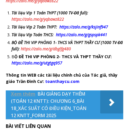
https://zalo.me/g/yqbawz822
Tài liệu Vip 1 Toán THPT (1000 TV-Đã full):
https://zalo.me/g/yqbawz822
Tài liệu Vip 2 Toán THPT:
https://zalo.me/g/ksjinf947
Tài liệu Vip Toán THCS:
https://zalo.me/g/gspspk441
BỘ ĐỀ THI VIP PHÒNG 1- THCS VÀ THPT THẦY CƯ
(1000 TV-Đã
full)
:
https://zalo.me/g/dbglfg480
B
Ộ ĐỀ THI VIP PHÒNG 2- THCS VÀ THPT THẦY CƯ:
https://zalo.me/g/utgtgq957
Thông tin WEB các tài liệu chính chủ của Tác giả, thầy
giáo Trần Đình Cư:
toanthaycu.com
Xem thêm
BÀI GIẢNG DẠY THÊM
(TOÁN 12 KNTT): CHƯƠNG 6_BÀI
18_XÁC SUẤT CÓ ĐIỀU KIỆN_TOÁN
12 KNTT_FORM 2025
BÀI VIẾT LIÊN QUAN