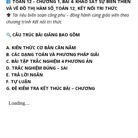
TOÁN 12 – CHƯƠNG 1, BÀI 4: KHẢO SÁT SỰ BIẾN THIÊN
VÀ VẼ ĐỒ THỊ HÀM SỐ_TOÁN 12_ KẾT NỐI TRI THỨC
Tài liệu biên soạn công phu – đồng hành cùng giáo viên theo
chương trình Kết nối tri thức
CẤU TRÚC BÀI GIẢNG BAO GỒM
A. KIẾN THỨC CƠ BẢN CẦN NẮM
B. CÁC DẠNG TOÁN VÀ PHƯƠNG PHÁP GIẢI
C. BÀI TẬP TRẮC NGHIỆM 4 PHƯƠNG ÁN
D. TRẮC NGHIỆM ĐÚNG – SAI
E. TRẢ LỜI NGẮN
F. TỰ LUẬN
G. ĐỀ KIỂM TRA KẾT THÚC BÀI – CHƯƠNG