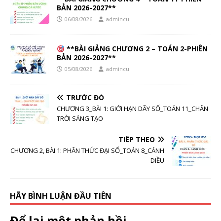
BẢN 2026-2027**
06/08/2026
admincu
**BÀI GIẢNG CHƯƠNG 2 – TOÁN 2-PHIÊN
BẢN 2026-2027**
05/08/2026
admincu
TRƯỚC ĐÓ
CHƯƠNG 3_BÀI 1: GIỚI HẠN DÃY SỐ_TOÁN 11_CHÂN
TRỜI SÁNG TẠO
TIẾP THEO
CHƯƠNG 2, BÀI 1: PHÂN THỨC ĐẠI SỐ_TOÁN 8_CÁNH
DIỀU
HÃY BÌNH LUẬN ĐẦU TIÊN
Để lại một phản hồi