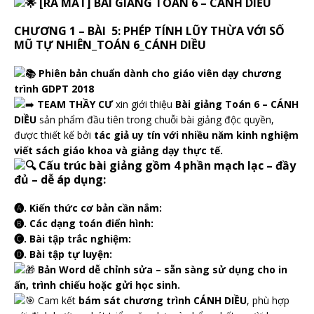
[RA MẮT] BÀI GIẢNG TOÁN 6 – CÁNH DIỀU
CHƯƠNG 1 – BÀI 5: PHÉP TÍNH LŨY THỪA VỚI SỐ
MŨ TỰ NHIÊN_TOÁN 6_CÁNH DIỀU
Phiên bản chuẩn dành cho giáo viên dạy chương
trình GDPT 2018
TEAM THẦY CƯ
xin giới thiệu
Bài giảng Toán 6 – CÁNH
DIỀU
sản phẩm đầu tiên trong chuỗi bài giảng độc quyền,
được thiết kế bởi
tác giả uy tín với nhiều năm kinh nghiệm
viết sách giáo khoa và giảng dạy thực tế.
Cấu trúc bài giảng gồm 4 phần mạch lạc – đầy
đủ – dễ áp dụng:
🅐. Kiến thức cơ bản cần nắm:
🅑. Các dạng toán điển hình:
🅒. Bài tập trắc nghiệm:
🅓. Bài tập tự luyện:
Bản Word dễ chỉnh sửa – sẵn sàng sử dụng cho in
ấn, trình chiếu hoặc gửi học sinh.
Cam kết
bám sát chương trình CÁNH DIỀU
, phù hợp