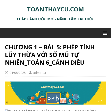
TOANTHAYCU.COM
CHẤP CÁNH ƯỚC MƠ - NÂNG TẦM TRI THỨC
CHƯƠNG 1 – BÀI 5: PHÉP TÍNH
LŨY THỪA VỚI SỐ MŨ TỰ
NHIÊN_TOÁN 6_CÁNH DIỀU
04/08/2025
admincu