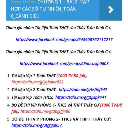
Xem thêm
CHƯƠNG 1 – BÀI 2: TẬP
HỢP CÁC SỐ TỰ NHIÊN_TOÁN
6_CÁNH DIỀU
Tham gia nhóm Tài liệu Toán THCS của Thầy Trần Đình Cư:
https://www.facebook.com/groups/648908762117217
Tham gia nhóm Tài liệu Toán THPT của Thầy Trần Đình Cư:
https://www.facebook.com/groups/dinhcuvip0603
Tài liệu Vip 1 Toán THPT
(1000 TV-Đã full)
:
https://zalo.me/g/yqbawz822
Tài liệu Vip 2 Toán THPT:
https://zalo.me/g/ksjinf947
Tài liệu Vip Toán THCS:
https://zalo.me/g/gspspk441
BỘ ĐỀ THI VIP PHÒNG 1- THCS VÀ THPT THẦY CƯ
(1000 TV-Đã
full)
:
https://zalo.me/g/dbglfg480
B
Ộ ĐỀ THI VIP PHÒNG 2- THCS VÀ THPT THẦY CƯ:
https://zalo.me/g/utgtgq957