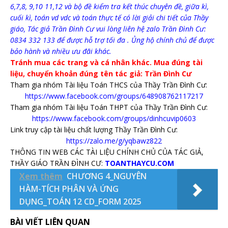
6,7,8, 9,10 11,12 và bộ đề kiểm tra kết thúc chuyên đề, giữa kì,
cuối kì, toán vd vdc và toán thực tế có lời giải chi tiết của Thầy
giáo, Tác giả Trần Đình Cư vui lòng liên hệ zalo Trần Đình Cư:
0834 332 133 để được hỗ trợ tối đa . Ủng hộ chính chủ để được
bảo hành và nhiều ưu đãi khác.
Tránh mua các trang và cá nhân khác. Mua đúng tài
liệu, chuyển khoản đúng tên tác giả: Trần Đình Cư
Tham gia nhóm Tài liệu Toán THCS của Thầy Trần Đình Cư:
https://www.facebook.com/groups/648908762117217
Tham gia nhóm Tài liệu Toán THPT của Thầy Trần Đình Cư:
https://www.facebook.com/groups/dinhcuvip0603
Link truy cập tài liệu chất lượng Thầy Trần Đình Cư:
https://zalo.me/g/yqbawz822
THÔNG TIN WEB CÁC TÀI LIỆU CHÍNH CHỦ CỦA TÁC GIẢ,
THẦY GIÁO TRẦN ĐÌNH CƯ:
TOANTHAYCU.COM
Xem thêm
CHƯƠNG 4_NGUYÊN
HÀM-TÍCH PHÂN VÀ ỨNG
DỤNG_TOÁN 12 CD_FORM 2025
BÀI VIẾT LIÊN QUAN