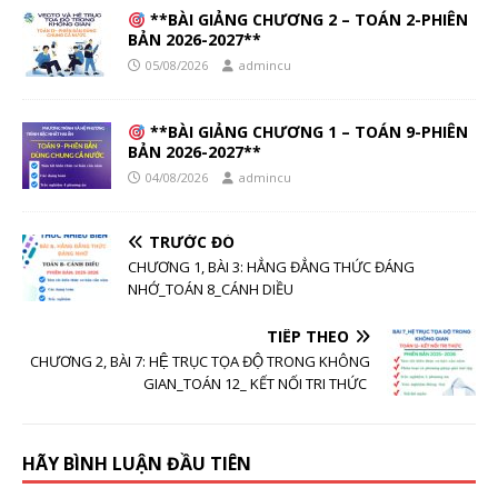
**BÀI GIẢNG CHƯƠNG 2 – TOÁN 2-PHIÊN
BẢN 2026-2027**
05/08/2026
admincu
**BÀI GIẢNG CHƯƠNG 1 – TOÁN 9-PHIÊN
BẢN 2026-2027**
04/08/2026
admincu
TRƯỚC ĐÓ
CHƯƠNG 1, BÀI 3: HẲNG ĐẲNG THỨC ĐÁNG
NHỚ_TOÁN 8_CÁNH DIỀU
TIẾP THEO
CHƯƠNG 2, BÀI 7: HỆ TRỤC TỌA ĐỘ TRONG KHÔNG
GIAN_TOÁN 12_ KẾT NỐI TRI THỨC
HÃY BÌNH LUẬN ĐẦU TIÊN