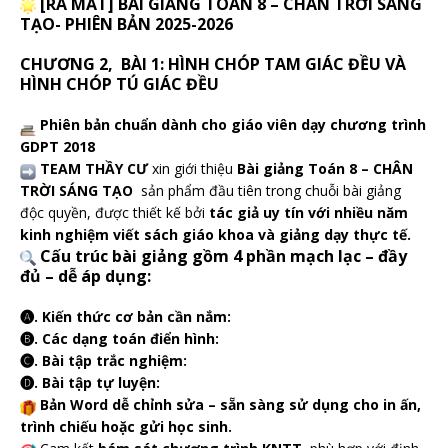
[RA MẮT] BÀI GIẢNG TOÁN 8 – CHÂN TRỜI SÁNG
TẠO- PHIÊN BẢN 2025-2026
CHƯƠNG 2, BÀI 1: HÌNH CHÓP TAM GIÁC ĐỀU VÀ
HÌNH CHÓP TÚ GIÁC ĐỀU
Phiên bản chuẩn dành cho giáo viên dạy chương trình
GDPT 2018
TEAM THẦY CƯ
xin giới thiệu
Bài giảng Toán 8 – CHÂN
TRỜI SÁNG TẠO
sản phẩm đầu tiên trong chuỗi bài giảng
độc quyền, được thiết kế bởi
tác giả uy tín với nhiều năm
kinh nghiệm viết sách giáo khoa và giảng dạy thực tế.
Cấu trúc bài giảng gồm 4 phần mạch lạc – đầy
đủ – dễ áp dụng:
🅐. Kiến thức cơ bản cần nắm:
🅑. Các dạng toán điển hình:
🅒. Bài tập trắc nghiệm:
🅓. Bài tập tự luyện:
Bản Word dễ chỉnh sửa – sẵn sàng sử dụng cho in ấn,
trình chiếu hoặc gửi học sinh.