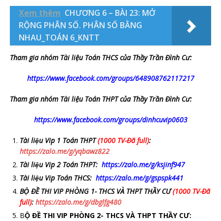
Xem thêm
CHƯƠNG 6 – BÀI 23: MỞ
RỘNG PHÂN SỐ. PHÂN SỐ BẰNG
NHAU_TOÁN 6_KNTT
Tham gia nhóm Tài liệu Toán THCS của Thầy Trần Đình Cư:
https://www.facebook.com/groups/648908762117217
Tham gia nhóm Tài liệu Toán THPT của Thầy Trần Đình Cư:
https://www.facebook.com/groups/dinhcuvip0603
Tài liệu Vip 1 Toán THPT
(1000 TV-Đã full)
:
https://zalo.me/g/yqbawz822
Tài liệu Vip 2 Toán THPT:
https://zalo.me/g/ksjinf947
Tài liệu Vip Toán THCS:
https://zalo.me/g/gspspk441
BỘ ĐỀ THI VIP PHÒNG 1- THCS VÀ THPT THẦY CƯ
(1000 TV-Đã
full)
:
https://zalo.me/g/dbglfg480
B
Ộ ĐỀ THI VIP PHÒNG 2- THCS VÀ THPT THẦY CƯ: