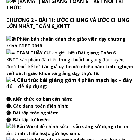
[RA MẮT] BÀI GIẢNG TOÁN 6 – KẾT NỐI TRI
THỨC
CHƯƠNG 2 – BÀI 11: ƯỚC CHUNG VÀ ƯỚC CHUNG
LỚN NHẤT_TOÁN 6_KNTT
Phiên bản chuẩn dành cho giáo viên dạy chương
trình GDPT 2018
TEAM THẦY CƯ
xin giới thiệu
Bài giảng Toán 6 –
KNTT
sản phẩm đầu tiên trong chuỗi bài giảng độc quyền,
được thiết kế bởi
tác giả uy tín với nhiều năm kinh nghiệm
viết sách giáo khoa và giảng dạy thực tế.
Cấu trúc bài giảng gồm 4 phần mạch lạc – đầy
đủ – dễ áp dụng:
🅐. Kiến thức cơ bản cần nắm:
🅑. Các dạng toán điển hình:
🅒. Bài tập trắc nghiệm:
🅓. Bài tập tự luyện:
Bản Word dễ chỉnh sửa – sẵn sàng sử dụng cho in
ấn, trình chiếu hoặc gửi học sinh.