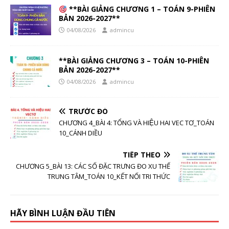
**BÀI GIẢNG CHƯƠNG 1 – TOÁN 9-PHIÊN
BẢN 2026-2027**
04/08/2026
admincu
**BÀI GIẢNG CHƯƠNG 3 – TOÁN 10-PHIÊN
BẢN 2026-2027**
04/08/2026
admincu
TRƯỚC ĐÓ
CHƯƠNG 4_BÀI 4: TỔNG VÀ HIỆU HAI VEC TƠ_TOÁN
10_CÁNH DIỀU
TIẾP THEO
CHƯƠNG 5_BÀI 13: CÁC SỐ ĐẶC TRƯNG ĐO XU THẾ
TRUNG TÂM_TOÁN 10_KẾT NỐI TRI THỨC
HÃY BÌNH LUẬN ĐẦU TIÊN