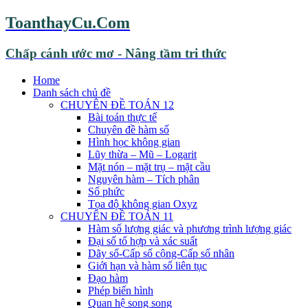
ToanthayCu.Com
Chấp cánh ước mơ - Nâng tầm tri thức
Home
Danh sách chủ đề
CHUYÊN ĐỀ TOÁN 12
Bài toán thực tế
Chuyên đề hàm số
Hình học không gian
Lũy thừa – Mũ – Logarit
Mặt nón – mặt trụ – mặt cầu
Nguyên hàm – Tích phân
Số phức
Tọa độ không gian Oxyz
CHUYÊN ĐỀ TOÁN 11
Hàm số lượng giác và phương trình lượng giác
Đại số tổ hợp và xác suất
Dãy số-Cấp số cộng-Cấp số nhân
Giới hạn và hàm số liên tục
Đạo hàm
Phép biến hình
Quan hệ song song