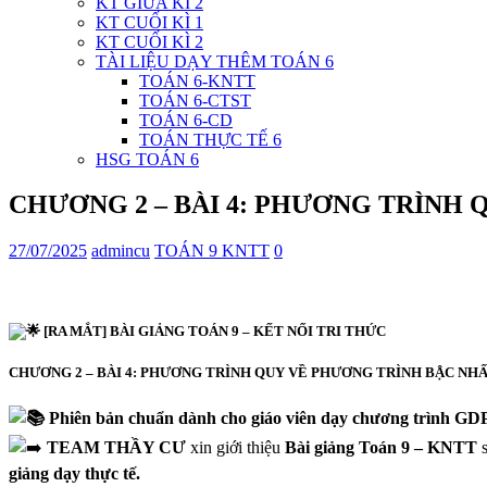
KT GIỮA KÌ 2
KT CUỐI KÌ 1
KT CUỐI KÌ 2
TÀI LIỆU DẠY THÊM TOÁN 6
TOÁN 6-KNTT
TOÁN 6-CTST
TOÁN 6-CD
TOÁN THỰC TẾ 6
HSG TOÁN 6
CHƯƠNG 2 – BÀI 4: PHƯƠNG TRÌNH Q
27/07/2025
admincu
TOÁN 9 KNTT
0
[RA MẮT] BÀI GIẢNG TOÁN 9 – KẾT NỐI TRI THỨC
CHƯƠNG 2 – BÀI 4: PHƯƠNG TRÌNH QUY VỀ PHƯƠNG TRÌNH BẬC NH
Phiên bản chuẩn dành cho giáo viên dạy chương trình GD
TEAM THẦY CƯ
xin giới thiệu
Bài giảng Toán 9 – KNTT
s
giảng dạy thực tế.