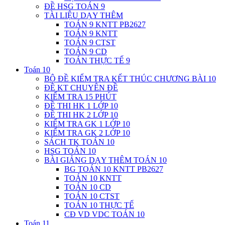
ĐỀ HSG TOÁN 9
TÀI LIỆU DẠY THÊM
TOÁN 9 KNTT PB2627
TOÁN 9 KNTT
TOÁN 9 CTST
TOÁN 9 CD
TOÁN THỰC TẾ 9
Toán 10
BỘ ĐỀ KIỂM TRA KẾT THÚC CHƯƠNG BÀI 10
ĐỀ KT CHUYÊN ĐỀ
KIỂM TRA 15 PHÚT
ĐỀ THI HK 1 LỚP 10
ĐỀ THI HK 2 LỚP 10
KIỂM TRA GK 1 LỚP 10
KIỂM TRA GK 2 LỚP 10
SÁCH TK TOÁN 10
HSG TOÁN 10
BÀI GIẢNG DẠY THÊM TOÁN 10
BG TOÁN 10 KNTT PB2627
TOÁN 10 KNTT
TOÁN 10 CD
TOÁN 10 CTST
TOÁN 10 THỰC TẾ
CĐ VD VDC TOÁN 10
Toán 11