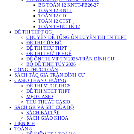
BG TOÁN 12 KNTT-PB26-27
TOÁN 12 KNTT
TOÁN 12 CD
TOÁN 12 CTST
TOÁN THỰC TẾ 12
ĐỀ THI THPT QG
CHUYÊN ĐỀ TỔNG ÔN LUYỆN THI TN THPT
ĐỀ THI CỦA BỘ
ĐỀ THI THỬ THPT
ĐỀ THI THỬ TP HUẾ
ĐỀ ÔN THI VIP TN 2025-TRẦN ĐÌNH CƯ
BỘ ĐỀ TINH TÚY 2026
CÔNG THỨC TOÁN
SÁCH TÁC GIẢ TRẦN ĐÌNH CƯ
CASIO THẦN CHƯỞNG
ĐỀ THI MTCT THCS
ĐỀ THI MTCT THPT
MẸO CASIO
THỦ THUẬT CASIO
SÁCH GK VÀ SBT CỦA BỘ
SÁCH BÀI TẬP
SÁCH GIÁO KHOA
TIỆN ÍCH
TOÁN 8