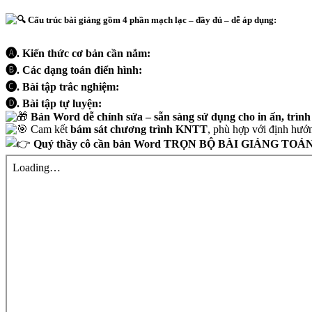
Cấu trúc bài giảng gồm 4 phần mạch lạc – đầy đủ – dễ áp dụng:
🅐. Kiến thức cơ bản cần nắm:
🅑. Các dạng toán điển hình:
🅒. Bài tập trắc nghiệm:
🅓. Bài tập tự luyện:
Bản Word dễ chỉnh sửa – sẵn sàng sử dụng cho in ấn, trình 
Cam kết
bám sát chương trình KNTT
, phù hợp với định hướn
Quý thầy cô cần bản Word TRỌN BỘ BÀI GIẢNG TOA