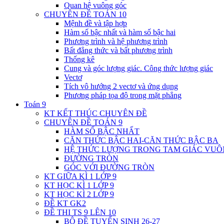
Quan hệ vuông góc
CHUYÊN ĐỀ TOÁN 10
Mệnh đề và tập hợp
Hàm số bậc nhất và hàm số bậc hai
Phương trình và hệ phương trình
Bất đẳng thức và bất phương trình
Thống kê
Cung và góc lượng giác. Công thức lượng giác
Vectơ
Tích vô hướng 2 vectơ và ứng dụng
Phương pháp tọa độ trong mặt phẳng
Toán 9
KT KẾT THÚC CHUYÊN ĐỀ
CHUYÊN ĐỀ TOÁN 9
HÀM SỐ BẬC NHẤT
CĂN THỨC BẬC HAI-CĂN THỨC BẬC BA
HỆ THỨC LƯỢNG TRONG TAM GIÁC VU
ĐƯỜNG TRÒN
GÓC VỚI ĐƯỜNG TRÒN
KT GIỮA KÌ 1 LỚP 9
KT HỌC KÌ 1 LỚP 9
KT HỌC KÌ 2 LỚP 9
ĐỀ KT GK2
ĐỀ THI TS 9 LÊN 10
BỘ ĐỀ TUYỂN SINH 26-27