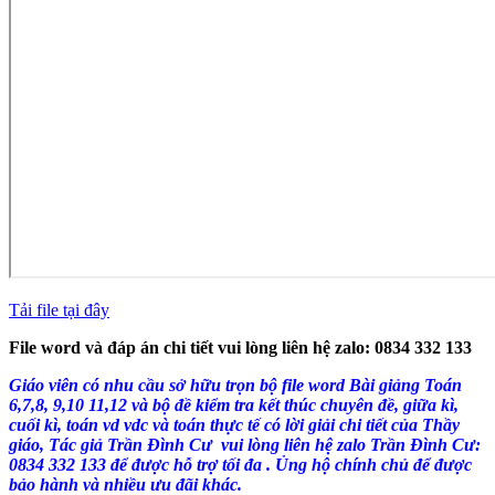
Tải file tại đây
File word và đáp án chi tiết vui lòng liên hệ zalo: 0834 332 133
Giáo viên có nhu cầu sở hữu trọn bộ file word Bài giảng Toán
6,7,8, 9,10 11,12 và bộ đề kiểm tra kết thúc chuyên đề, giữa kì,
cuối kì, toán vd vdc và toán thực tế có lời giải chi tiết của Thầy
giáo, Tác giả Trần Đình Cư vui lòng liên hệ zalo Trần Đình Cư:
0834 332 133 để được hỗ trợ tối đa . Ủng hộ chính chủ để được
bảo hành và nhiều ưu đãi khác.