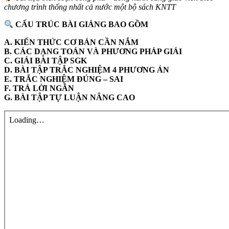
chương trình thống nhất cả nước một bộ sách KNTT
CẤU TRÚC BÀI GIẢNG BAO GỒM
A. KIẾN THỨC CƠ BẢN CẦN NẮM
B. CÁC DẠNG TOÁN VÀ PHƯƠNG PHÁP GIẢI
C. GIẢI BÀI TẬP SGK
D. BÀI TẬP TRẮC NGHIỆM 4 PHƯƠNG ÁN
E. TRẮC NGHIỆM ĐÚNG – SAI
F. TRẢ LỜI NGẮN
G. BÀI TẬP TỰ LUẬN NÂNG CAO