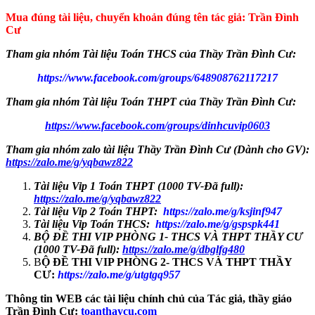
Mua đúng tài liệu, chuyển khoản đúng tên tác giả: Trần Đình
Cư
Tham gia nhóm Tài liệu Toán THCS của Thầy Trần Đình Cư:
https://www.facebook.com/groups/648908762117217
Tham gia nhóm Tài liệu Toán THPT của Thầy Trần Đình Cư:
https://www.facebook.com/groups/dinhcuvip0603
Tham gia nhóm zalo tài liệu Thầy Trần Đình Cư (Dành cho GV):
https://zalo.me/g/yqbawz822
Tài liệu Vip 1 Toán THPT (1000 TV-Đã full):
https://zalo.me/g/yqbawz822
Tài liệu Vip 2 Toán THPT:
https://zalo.me/g/ksjinf947
Tài liệu Vip Toán THCS:
https://zalo.me/g/gspspk441
BỘ ĐỀ THI VIP PHÒNG 1- THCS VÀ THPT THẦY CƯ
(1000 TV-Đã full)
:
https://zalo.me/g/dbglfg480
B
Ộ ĐỀ THI VIP PHÒNG 2- THCS VÀ THPT THẦY
CƯ:
https://zalo.me/g/utgtgq957
Thông tin WEB các tài liệu chính chủ của Tác giả, thầy giáo
Trần Đình Cư:
toanthaycu.com