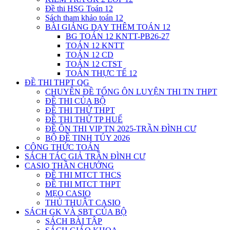
Đề thi HSG Toán 12
Sách tham khảo toán 12
BÀI GIẢNG DẠY THÊM TOÁN 12
BG TOÁN 12 KNTT-PB26-27
TOÁN 12 KNTT
TOÁN 12 CD
TOÁN 12 CTST
TOÁN THỰC TẾ 12
ĐỀ THI THPT QG
CHUYÊN ĐỀ TỔNG ÔN LUYỆN THI TN THPT
ĐỀ THI CỦA BỘ
ĐỀ THI THỬ THPT
ĐỀ THI THỬ TP HUẾ
ĐỀ ÔN THI VIP TN 2025-TRẦN ĐÌNH CƯ
BỘ ĐỀ TINH TÚY 2026
CÔNG THỨC TOÁN
SÁCH TÁC GIẢ TRẦN ĐÌNH CƯ
CASIO THẦN CHƯỞNG
ĐỀ THI MTCT THCS
ĐỀ THI MTCT THPT
MẸO CASIO
THỦ THUẬT CASIO
SÁCH GK VÀ SBT CỦA BỘ
SÁCH BÀI TẬP