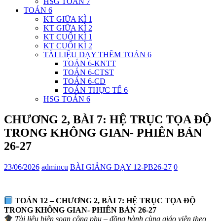
HSG TOÁN 7
TOÁN 6
KT GIỮA KÌ 1
KT GIỮA KÌ 2
KT CUỐI KÌ 1
KT CUỐI KÌ 2
TÀI LIỆU DẠY THÊM TOÁN 6
TOÁN 6-KNTT
TOÁN 6-CTST
TOÁN 6-CD
TOÁN THỰC TẾ 6
HSG TOÁN 6
CHƯƠNG 2, BÀI 7: HỆ TRỤC TỌA ĐỘ
TRONG KHÔNG GIAN- PHIÊN BẢN
26-27
23/06/2026
admincu
BÀI GIẢNG DẠY 12-PB26-27
0
TOÁN 12 – CHƯƠNG 2, BÀI 7: HỆ TRỤC TỌA ĐỘ
TRONG KHÔNG GIAN- PHIÊN BẢN 26-27
Tài liệu biên soạn công phu – đồng hành cùng giáo viên theo