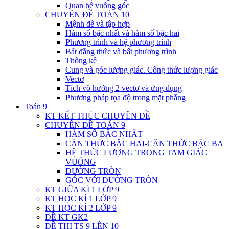
Quan hệ vuông góc
CHUYÊN ĐỀ TOÁN 10
Mệnh đề và tập hợp
Hàm số bậc nhất và hàm số bậc hai
Phương trình và hệ phương trình
Bất đẳng thức và bất phương trình
Thống kê
Cung và góc lượng giác. Công thức lượng giác
Vectơ
Tích vô hướng 2 vectơ và ứng dụng
Phương pháp tọa độ trong mặt phẳng
Toán 9
KT KẾT THÚC CHUYÊN ĐỀ
CHUYÊN ĐỀ TOÁN 9
HÀM SỐ BẬC NHẤT
CĂN THỨC BẬC HAI-CĂN THỨC BẬC BA
HỆ THỨC LƯỢNG TRONG TAM GIÁC
VUÔNG
ĐƯỜNG TRÒN
GÓC VỚI ĐƯỜNG TRÒN
KT GIỮA KÌ 1 LỚP 9
KT HỌC KÌ 1 LỚP 9
KT HỌC KÌ 2 LỚP 9
ĐỀ KT GK2
ĐỀ THI TS 9 LÊN 10