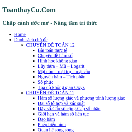
ToanthayCu.Com
Chấp cánh ước mơ - Nâng tầm tri thức
Home
Danh sách chủ đề
CHUYÊN ĐỀ TOÁN 12
Bài toán thực tế
Chuyên đề hàm số
Hình học không gian
Lũy thừa – Mũ – Logarit
Mặt nón – mặt trụ – mặt cầu
Nguyên hàm – Tích phân
Số phức
Tọa độ không gian Oxyz
CHUYÊN ĐỀ TOÁN 11
Hàm số lượng giác và phương trình lượng giác
Đại số tổ hợp và xác suất
Dãy số-Cấp số cộng-Cấp số nhân
Giới hạn và hàm số liên tục
Đạo hàm
Phép biến hình
Quan hệ song song