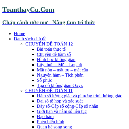
ToanthayCu.Com
Chấp cánh ước mơ - Nâng tầm tri thức
Home
Danh sách chủ đề
CHUYÊN ĐỀ TOÁN 12
Bài toán thực tế
Chuyên đề hàm số
Hình học không gian
Lũy thừa – Mũ – Logarit
Mặt nón – mặt trụ – mặt cầu
Nguyên hàm – Tích phân
Số phức
Tọa độ không gian Oxyz
CHUYÊN ĐỀ TOÁN 11
Hàm số lượng giác và phương trình lượng giác
Đại số tổ hợp và xác suất
Dãy số-Cấp số cộng-Cấp số nhân
Giới hạn và hàm số liên tục
Đạo hàm
Phép biến hình
Quan hệ song song