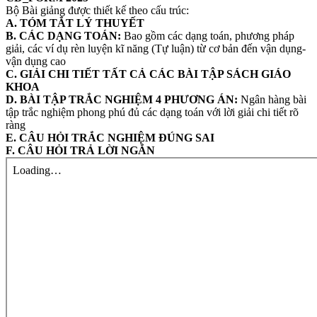
Bộ Bài giảng được thiết kế theo cấu trúc:
A. TÓM TẮT LÝ THUYẾT
B. CÁC DẠNG TOÁN:
Bao gồm các dạng toán, phương pháp
giải, các ví dụ rèn luyện kĩ năng (Tự luận) từ cơ bản đến vận dụng-
vận dụng cao
C. GIẢI CHI TIẾT TẤT CẢ CÁC BÀI TẬP SÁCH GIÁO
KHOA
D. BÀI TẬP TRẮC NGHIỆM 4 PHƯƠNG ÁN:
Ngân hàng bài
tập trắc nghiệm phong phú đủ các dạng toán với lời giải chi tiết rõ
ràng
E. CÂU HỎI TRẮC NGHIỆM ĐÚNG SAI
F. CÂU HỎI TRẢ LỜI NGẮN