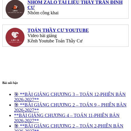
NHÓM ZALO TÀI LIỆU THẦY TRẦN ĐÌNH
CƯ
Nhóm công khai
TOÁN THẦY CƯ YOUTUBE
Video bài giảng
Kênh Youtube Toán Thầy Cư
Bài nổi bật
🎯 **BÀI GIẢNG CHƯƠNG 3 – TOÁN 12-PHIÊN BẢN
2026-2027**
🎯 **BÀI GIẢNG CHƯƠNG 2 – TOÁN 9 – PHIÊN BẢN
2026-2027**
**BÀI GIẢNG CHƯƠNG 4 – TOÁN 11-PHIÊN BẢN
2026-2027**
🎯 **BÀI GIẢNG CHƯƠNG 2 – TOÁN 2-PHIÊN BẢN