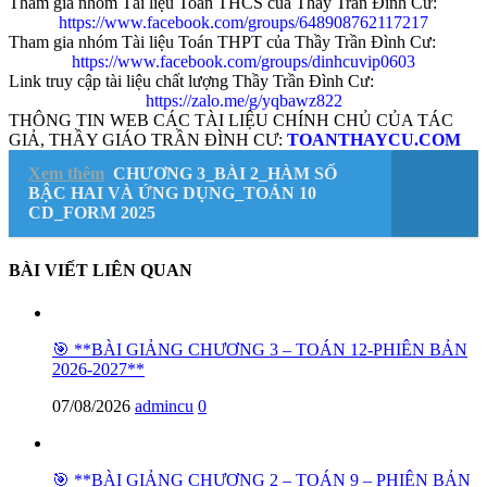
Tham gia nhóm Tài liệu Toán THCS của Thầy Trần Đình Cư:
https://www.facebook.com/groups/648908762117217
Tham gia nhóm Tài liệu Toán THPT của Thầy Trần Đình Cư:
https://www.facebook.com/groups/dinhcuvip0603
Link truy cập tài liệu chất lượng Thầy Trần Đình Cư:
https://zalo.me/g/yqbawz822
THÔNG TIN WEB CÁC TÀI LIỆU CHÍNH CHỦ CỦA TÁC
GIẢ, THẦY GIÁO TRẦN ĐÌNH CƯ:
TOANTHAYCU.COM
Xem thêm
CHƯƠNG 3_BÀI 2_HÀM SỐ
BẬC HAI VÀ ỨNG DỤNG_TOÁN 10
CD_FORM 2025
BÀI VIẾT LIÊN QUAN
🎯 **BÀI GIẢNG CHƯƠNG 3 – TOÁN 12-PHIÊN BẢN
2026-2027**
07/08/2026
admincu
0
🎯 **BÀI GIẢNG CHƯƠNG 2 – TOÁN 9 – PHIÊN BẢN