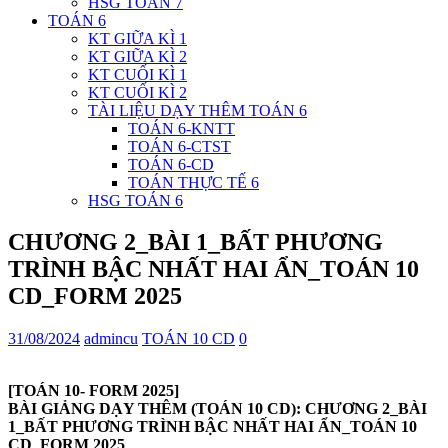
HSG TOÁN 7
TOÁN 6
KT GIỮA KÌ 1
KT GIỮA KÌ 2
KT CUỐI KÌ 1
KT CUỐI KÌ 2
TÀI LIỆU DẠY THÊM TOÁN 6
TOÁN 6-KNTT
TOÁN 6-CTST
TOÁN 6-CD
TOÁN THỰC TẾ 6
HSG TOÁN 6
CHƯƠNG 2_BÀI 1_BẤT PHƯƠNG
TRÌNH BẬC NHẤT HAI ẨN_TOÁN 10
CD_FORM 2025
31/08/2024
admincu
TOÁN 10 CD
0
[TOÁN 10- FORM 2025]
BÀI GIẢNG DẠY THÊM (TOÁN 10 CD): CHƯƠNG 2_BÀI
1_BẤT PHƯƠNG TRÌNH BẬC NHẤT HAI ẨN_TOÁN 10
CD_FORM 2025