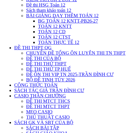
Đề thi HSG Toán 12
Sách tham khảo toán 12
BÀI GIẢNG DẠY THÊM TOÁN 12
BG TOÁN 12 KNTT-PB26-27
TOÁN 12 KNTT
TOÁN 12 CD
TOÁN 12 CTST
TOÁN THỰC TẾ 12
ĐỀ THI THPT QG
CHUYÊN ĐỀ TỔNG ÔN LUYỆN THI TN THPT
ĐỀ THI CỦA BỘ
ĐỀ THI THỬ THPT
ĐỀ THI THỬ TP HUẾ
ĐỀ ÔN THI VIP TN 2025-TRẦN ĐÌNH CƯ
BỘ ĐỀ TINH TÚY 2026
CÔNG THỨC TOÁN
SÁCH TÁC GIẢ TRẦN ĐÌNH CƯ
CASIO THẦN CHƯỞNG
ĐỀ THI MTCT THCS
ĐỀ THI MTCT THPT
MẸO CASIO
THỦ THUẬT CASIO
SÁCH GK VÀ SBT CỦA BỘ
SÁCH BÀI TẬP