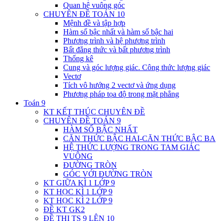
Quan hệ vuông góc
CHUYÊN ĐỀ TOÁN 10
Mệnh đề và tập hợp
Hàm số bậc nhất và hàm số bậc hai
Phương trình và hệ phương trình
Bất đẳng thức và bất phương trình
Thống kê
Cung và góc lượng giác. Công thức lượng giác
Vectơ
Tích vô hướng 2 vectơ và ứng dụng
Phương pháp tọa độ trong mặt phẳng
Toán 9
KT KẾT THÚC CHUYÊN ĐỀ
CHUYÊN ĐỀ TOÁN 9
HÀM SỐ BẬC NHẤT
CĂN THỨC BẬC HAI-CĂN THỨC BẬC BA
HỆ THỨC LƯỢNG TRONG TAM GIÁC
VUÔNG
ĐƯỜNG TRÒN
GÓC VỚI ĐƯỜNG TRÒN
KT GIỮA KÌ 1 LỚP 9
KT HỌC KÌ 1 LỚP 9
KT HỌC KÌ 2 LỚP 9
ĐỀ KT GK2
ĐỀ THI TS 9 LÊN 10