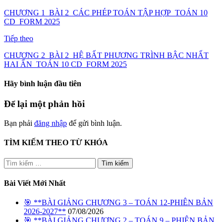
CHƯƠNG 1_BÀI 2_CÁC PHÉP TOÁN TẬP HỢP_TOÁN 10
CD_FORM 2025
Tiếp theo
CHƯƠNG 2_BÀI 2_HỆ BẤT PHƯƠNG TRÌNH BẬC NHẤT
HAI ẨN_TOÁN 10 CD_FORM 2025
Hãy bình luận đầu tiên
Để lại một phản hồi
Bạn phải
đăng nhập
để gửi bình luận.
TÌM KIẾM THEO TỪ KHÓA
Tìm
kiếm
cho:
Bài Viết Mới Nhất
🎯 **BÀI GIẢNG CHƯƠNG 3 – TOÁN 12-PHIÊN BẢN
2026-2027**
07/08/2026
🎯 **BÀI GIẢNG CHƯƠNG 2 – TOÁN 9 – PHIÊN BẢN