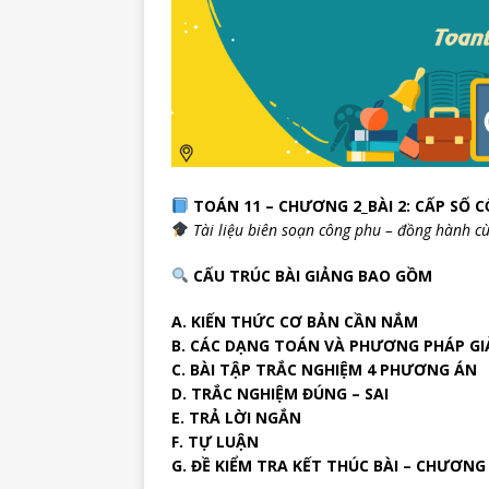
TOÁN 11 – CHƯƠNG 2_BÀI 2: CẤP SỐ C
Tài liệu biên soạn công phu – đồng hành cù
CẤU TRÚC BÀI GIẢNG BAO GỒM
A. KIẾN THỨC CƠ BẢN CẦN NẮM
B. CÁC DẠNG TOÁN VÀ PHƯƠNG PHÁP GI
C. BÀI TẬP TRẮC NGHIỆM 4 PHƯƠNG ÁN
D. TRẮC NGHIỆM ĐÚNG – SAI
E. TRẢ LỜI NGẮN
F. TỰ LUẬN
G. ĐỀ KIỂM TRA KẾT THÚC BÀI – CHƯƠNG