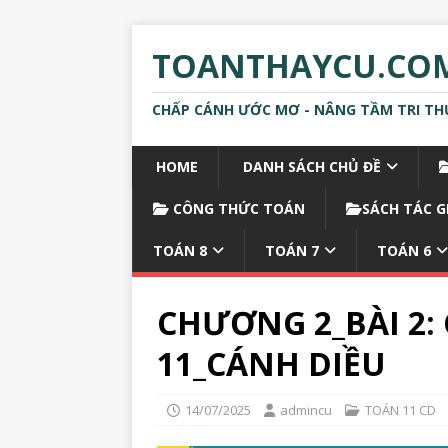
TOANTHAYCU.CO
CHẤP CÁNH ƯỚC MƠ - NÂNG TẦM TRI TH
HOME
DANH SÁCH CHỦ ĐỀ
CÔNG THỨC TOÁN
SÁCH TÁC G
TOÁN 8
TOÁN 7
TOÁN 6
CHƯƠNG 2_BÀI 2: C
11_CÁNH DIỀU
14/07/2025
admincu
TOÁN 11 CD