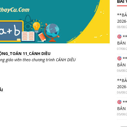
BÀI
**BÀ
2026
08/08/
**
BẢN 
07/08/
ỘNG_TOÁN 11_CÁNH DIỀU
**
ng giáo viên theo chương trình CÁNH DIỀU
BẢN 
06/08/
**BÀ
2026
ẢI
06/08/
**
BẢN 
05/08/