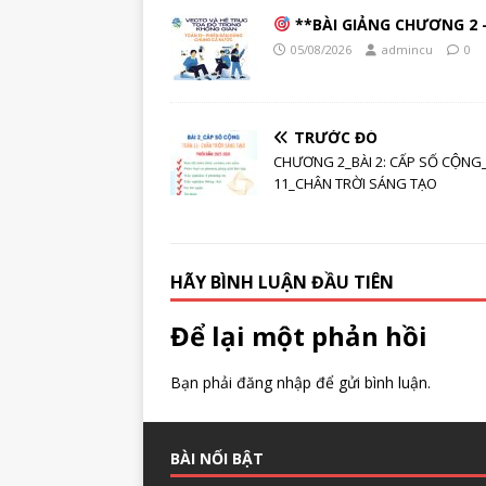
**BÀI GIẢNG CHƯƠNG 2 –
05/08/2026
admincu
0
TRƯỚC ĐÓ
CHƯƠNG 2_BÀI 2: CẤP SỐ CỘNG
11_CHÂN TRỜI SÁNG TẠO
HÃY BÌNH LUẬN ĐẦU TIÊN
Để lại một phản hồi
Bạn phải
đăng nhập
để gửi bình luận.
BÀI NỔI BẬT