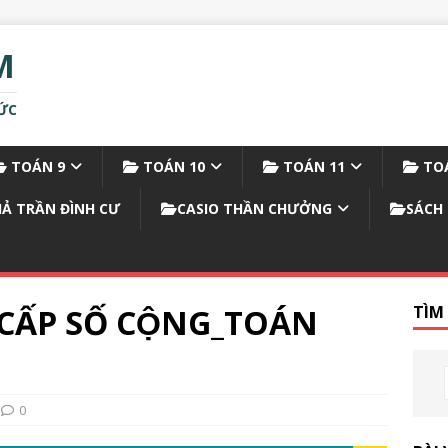
M
ỨC
TOÁN 9
TOÁN 10
TOÁN 11
TOÁ
IẢ TRẦN ĐÌNH CƯ
CASIO THẦN CHƯỞNG
SÁCH 
ẤP SỐ CỘNG_TOÁN
TÌM
0