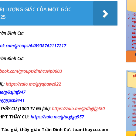
TRỊ LƯỢNG GIÁC CỦA MỘT GÓC
025
rần Đình Cư:
book.com/groups/648908762117217
rần Đình Cư:
ebook.com/groups/dinhcuvip0603
ll):
https://zalo.me/g/yqbawz822
me/g/ksjinf947
e/g/gspspk441
 THẦY CƯ
(1000 TV-Đã full)
:
https://zalo.me/g/dbglfg480
 THPT THẦY CƯ:
https://zalo.me/g/utgtgq957
 Tác giả, thầy giáo Trần Đình Cư:
toanthaycu.com