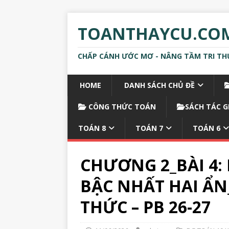
TOANTHAYCU.CO
CHẤP CÁNH ƯỚC MƠ - NÂNG TẦM TRI TH
HOME
DANH SÁCH CHỦ ĐỀ
CÔNG THỨC TOÁN
SÁCH TÁC G
TOÁN 8
TOÁN 7
TOÁN 6
CHƯƠNG 2_BÀI 4:
BẬC NHẤT HAI ẨN_T
THỨC – PB 26-27