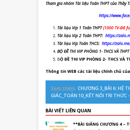
Tham gia nhóm Tài liệu Toán THPT của Thầy T
https://www.fac
Tài liệu Vip 1 Toán THPT
(1000 TV-Đã ful
Tài liệu Vip 2 Toán THPT:
https://zalo.
Tài liệu Vip Toán THCS:
https://zalo.m
BỘ ĐỀ THI VIP PHÒNG 1- THCS VÀ THPT
B
Ộ ĐỀ THI VIP PHÒNG 2- THCS VÀ
Thông tin WEB các tài liệu chính chủ của
Xem thêm
CHƯƠNG 3_BÀI 6: HỆ
GIÁC_TOÁN 10_KẾT NỐI TRI THỨC -
BÀI VIẾT LIÊN QUAN
**BÀI GIẢNG CHƯƠNG 4 – T