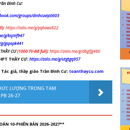
rần Đình Cư:
ebook.com/groups/dinhcuvip0603
l)
:
https://zalo.me/g/yqbawz822
me/g/ksjinf947
e/g/gspspk441
 THẦY CƯ
(1000 TV-Đã full)
:
https://zalo.me/g/dbglfg480
 THPT THẦY CƯ:
https://zalo.me/g/utgtgq957
 Tác giả, thầy giáo Trần Đình Cư:
toanthaycu.com
 THỨC LƯỢNG TRONG TAM
 PB 26-27
OÁN 10-PHIÊN BẢN 2026-2027**