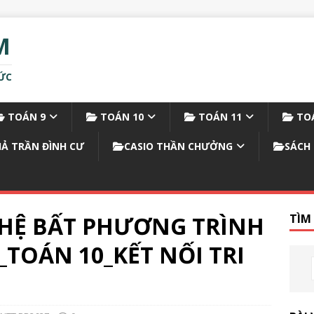
M
ỨC
TOÁN 9
TOÁN 10
TOÁN 11
TOÁ
IẢ TRẦN ĐÌNH CƯ
CASIO THẦN CHƯỞNG
SÁCH 
 HỆ BẤT PHƯƠNG TRÌNH
TÌM
OÁN 10_KẾT NỐI TRI