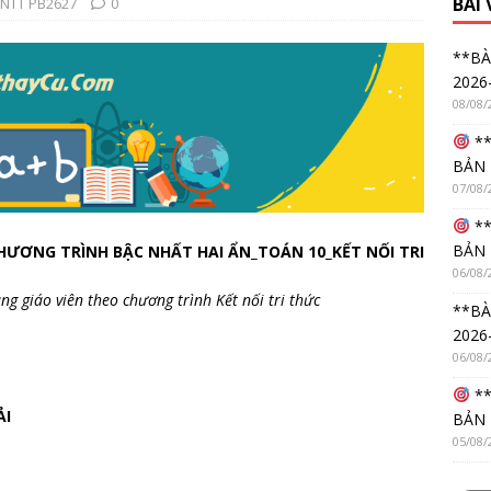
BÀI
KNTT PB2627
0
**BÀ
2026
08/08/
**
BẢN 
07/08/
**
BẢN 
HƯƠNG TRÌNH BẬC NHẤT HAI ẨN_TOÁN 10_KẾT NỐI TRI
06/08/
ng giáo viên theo chương trình Kết nối tri thức
**BÀ
2026
06/08/
**
ẢI
BẢN 
05/08/