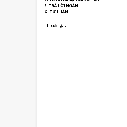
F. TRẢ LỜI NGẮN
G. TỰ LUẬN