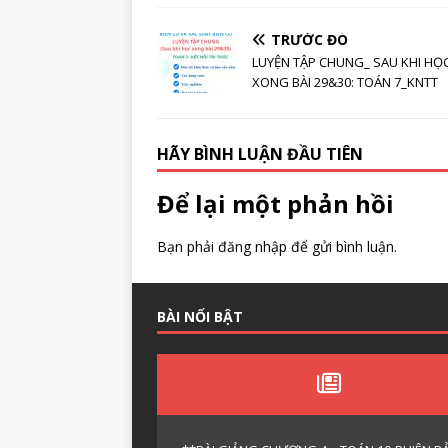
TRƯỚC ĐÓ
LUYỆN TẬP CHUNG_ SAU KHI HỌ
XONG BÀI 29&30: TOÁN 7_KNTT
HÃY BÌNH LUẬN ĐẦU TIÊN
Để lại một phản hồi
Bạn phải
đăng nhập
để gửi bình luận.
BÀI NỔI BẬT