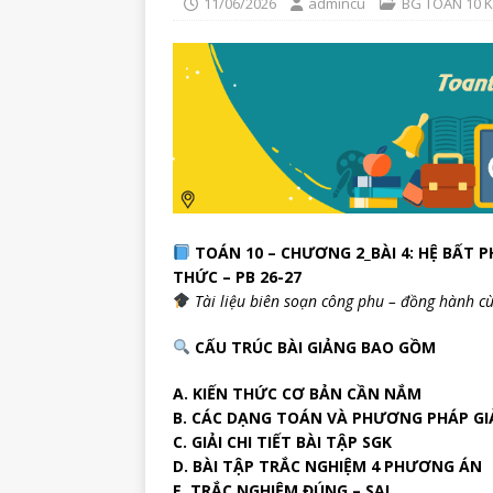
11/06/2026
admincu
BG TOÁN 10 
TOÁN 10 – CHƯƠNG 2_BÀI 4: HỆ BẤT P
THỨC – PB 26-27
Tài liệu biên soạn công phu – đồng hành cù
CẤU TRÚC BÀI GIẢNG BAO GỒM
A. KIẾN THỨC CƠ BẢN CẦN NẮM
B. CÁC DẠNG TOÁN VÀ PHƯƠNG PHÁP GI
C. GIẢI CHI TIẾT BÀI TẬP SGK
D. BÀI TẬP TRẮC NGHIỆM 4 PHƯƠNG ÁN
E. TRẮC NGHIỆM ĐÚNG – SAI