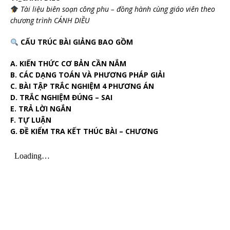
Tài liệu biên soạn công phu – đồng hành cùng giáo viên theo
chương trình CÁNH DIỀU
CẤU TRÚC BÀI GIẢNG BAO GỒM
A. KIẾN THỨC CƠ BẢN CẦN NẮM
B. CÁC DẠNG TOÁN VÀ PHƯƠNG PHÁP GIẢI
C. BÀI TẬP TRẮC NGHIỆM 4 PHƯƠNG ÁN
D. TRẮC NGHIỆM ĐÚNG – SAI
E. TRẢ LỜI NGẮN
F. TỰ LUẬN
G. ĐỀ KIỂM TRA KẾT THÚC BÀI – CHƯƠNG