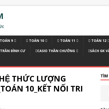
M
ỨC
TOÁN 9
TOÁN 10
TOÁN 11
TOÁN 12
 TRẦN ĐÌNH CƯ
CASIO THẦN CHƯỞNG
SÁCH GK V
HỆ THỨC LƯỢNG
TÌM
OÁN 10_KẾT NỐI TRI