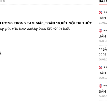
BÀI
0
**
BẢN 
07/08/
 LƯỢNG TRONG TAM GIÁC_TOÁN 10_KẾT NỐI TRI THỨC
ng giáo viên theo chương trình Kết nối tri thức
**
BẢN 
06/08/
**BÀ
ẢI
2026
06/08/
**
BẢN 
05/08/
**
BẢN 
04/08/