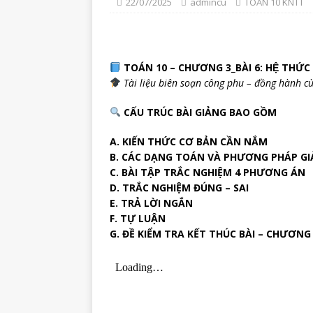
22/07/2025
admincu
TOÁN 10 KNTT
TOÁN 10 – CHƯƠNG 3_BÀI 6: HỆ THỨC
Tài liệu biên soạn công phu – đồng hành cù
CẤU TRÚC BÀI GIẢNG BAO GỒM
A. KIẾN THỨC CƠ BẢN CẦN NẮM
B. CÁC DẠNG TOÁN VÀ PHƯƠNG PHÁP GI
C. BÀI TẬP TRẮC NGHIỆM 4 PHƯƠNG ÁN
D. TRẮC NGHIỆM ĐÚNG – SAI
E. TRẢ LỜI NGẮN
F. TỰ LUẬN
G. ĐỀ KIỂM TRA KẾT THÚC BÀI – CHƯƠNG