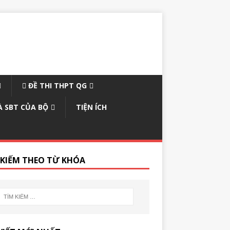
ĐỀ THI THPT QG
À SBT CỦA BỘ
TIỆN ÍCH
 KIẾM THEO TỪ KHÓA