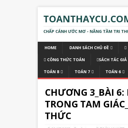
TOANTHAYCU.CO
CHẤP CÁNH ƯỚC MƠ - NÂNG TẦM TRI TH
HOME
DANH SÁCH CHỦ ĐỀ
CÔNG THỨC TOÁN
SÁCH TÁC GIẢ
TOÁN 8
TOÁN 7
TOÁN 6
CHƯƠNG 3_BÀI 6: 
TRONG TAM GIÁC_T
THỨC