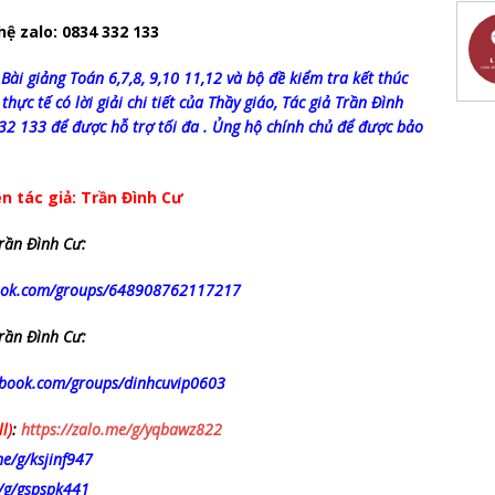
 hệ zalo: 0834 332 133
Bài giảng Toán 6,7,8, 9,10 11,12 và bộ đề kiểm tra kết thúc
 thực tế có lời giải chi tiết của Thầy giáo, Tác giả Trần Đình
332 133 để được hỗ trợ tối đa . Ủng hộ chính chủ để được bảo
n tác giả: Trần Đình Cư
rần Đình Cư:
book.com/groups/648908762117217
rần Đình Cư:
ebook.com/groups/dinhcuvip0603
l)
:
https://zalo.me/g/yqbawz822
me/g/ksjinf947
e/g/gspspk441