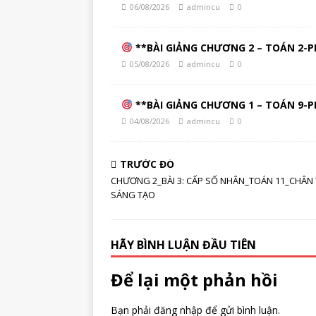
06/08/2026
admincu
0
**BÀI GIẢNG CHƯƠNG 2 – TOÁN 2-PH
05/08/2026
admincu
0
**BÀI GIẢNG CHƯƠNG 1 – TOÁN 9-PH
04/08/2026
admincu
0
TRƯỚC ĐÓ
CHƯƠNG 2_BÀI 3: CẤP SỐ NHÂN_TOÁN 11_CHÂN 
SÁNG TẠO
HÃY BÌNH LUẬN ĐẦU TIÊN
Để lại một phản hồi
Bạn phải
đăng nhập
để gửi bình luận.