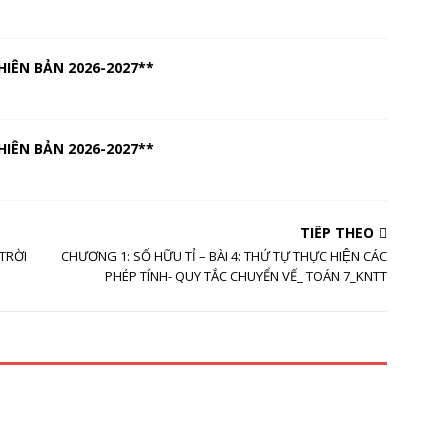
IÊN BẢN 2026-2027**
IÊN BẢN 2026-2027**
TIẾP THEO
TRỜI
CHƯƠNG 1: SỐ HỮU TỈ – BÀI 4: THỨ TỰ THỰC HIỆN CÁC
PHÉP TÍNH- QUY TẮC CHUYỂN VẾ_ TOÁN 7_KNTT