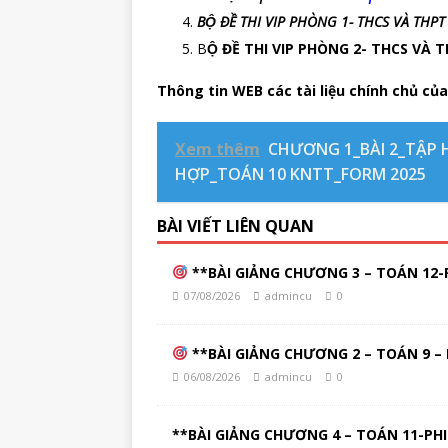
BỘ ĐỀ THI VIP PHÒNG 1- THCS VÀ THPT
B
Ộ ĐỀ THI VIP PHÒNG 2- THCS VÀ
Thông tin WEB các tài liệu chính chủ của
Xem thêm
CHƯƠNG 1_BÀI 2_TẬP 
HỢP_TOÁN 10 KNTT_FORM 2025
BÀI VIẾT LIÊN QUAN
**BÀI GIẢNG CHƯƠNG 3 – TOÁN 12-P
07/08/2026
admincu
0
**BÀI GIẢNG CHƯƠNG 2 – TOÁN 9 – 
06/08/2026
admincu
0
**BÀI GIẢNG CHƯƠNG 4 – TOÁN 11-PHI