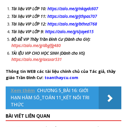
Tài liệu VIP LỚP 10:
https://zalo.me/g/nkqydc607
Tài liệu VIP LỚP 11:
https://zalo.me/g/jthpas707
Tài liệu VIP LỚP 12:
https://zalo.me/g/bthnzl768
Tài liệu VIP LỚP 9:
https://zalo.me/g/sljaye615
BỘ ĐỀ VIP Thầy Trần Đình Cư (Dành cho GV):
https://zalo.me/g/dbglfg480
TÀI IỆU VIP CHO HỌC SINH (Dành cho HS)
https://zalo.me/g/axsxar531
Thông tin WEB các tài liệu chính chủ của Tác giả, thầy
giáo Trần Đình Cư:
toanthaycu.com
Xem thêm
CHƯƠNG 5_BÀI 16: GIỚI
HẠN HÀM SỐ_TOÁN 11_KẾT NỐI TRI
THỨC
BÀI VIẾT LIÊN QUAN