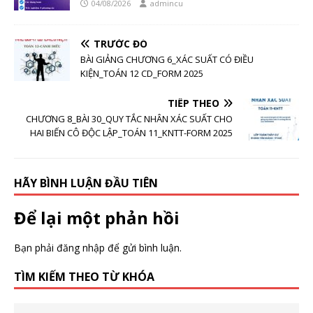
04/08/2026
admincu
TRƯỚC ĐÓ
BÀI GIẢNG CHƯƠNG 6_XÁC SUẤT CÓ ĐIỀU
KIỆN_TOÁN 12 CD_FORM 2025
TIẾP THEO
CHƯƠNG 8_BÀI 30_QUY TẮC NHÂN XÁC SUẤT CHO
HAI BIẾN CÔ ĐỘC LẬP_TOÁN 11_KNTT-FORM 2025
HÃY BÌNH LUẬN ĐẦU TIÊN
Để lại một phản hồi
Bạn phải
đăng nhập
để gửi bình luận.
TÌM KIẾM THEO TỪ KHÓA