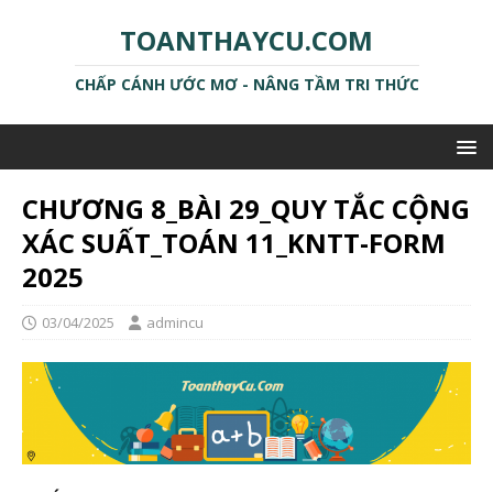
TOANTHAYCU.COM
CHẤP CÁNH ƯỚC MƠ - NÂNG TẦM TRI THỨC
CHƯƠNG 8_BÀI 29_QUY TẮC CỘNG
XÁC SUẤT_TOÁN 11_KNTT-FORM
2025
03/04/2025
admincu