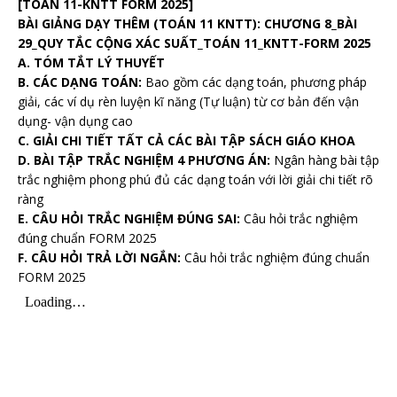
[TOÁN 11-KNTT FORM 2025]
BÀI GIẢNG DẠY THÊM (TOÁN 11 KNTT): CHƯƠNG 8_BÀI
29_QUY TẮC CỘNG XÁC SUẤT_TOÁN 11_KNTT-FORM 2025
A. TÓM TẮT LÝ THUYẾT
B. CÁC DẠNG TOÁN:
Bao gồm các dạng toán, phương pháp
giải, các ví dụ rèn luyện kĩ năng (Tự luận) từ cơ bản đến vận
dụng- vận dụng cao
C. GIẢI CHI TIẾT TẤT CẢ CÁC BÀI TẬP SÁCH GIÁO KHOA
D. BÀI TẬP TRẮC NGHIỆM 4 PHƯƠNG ÁN:
Ngân hàng bài tập
trắc nghiệm phong phú đủ các dạng toán với lời giải chi tiết rõ
ràng
E. CÂU HỎI TRẮC NGHIỆM ĐÚNG SAI:
Câu hỏi trắc nghiệm
đúng chuẩn FORM 2025
F. CÂU HỎI TRẢ LỜI NGẮN:
Câu hỏi trắc nghiệm đúng chuẩn
FORM 2025