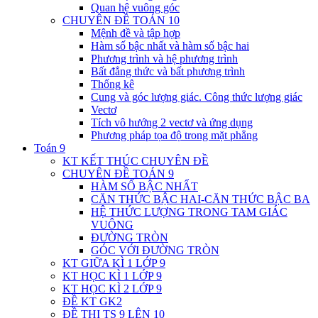
Quan hệ vuông góc
CHUYÊN ĐỀ TOÁN 10
Mệnh đề và tập hợp
Hàm số bậc nhất và hàm số bậc hai
Phương trình và hệ phương trình
Bất đẳng thức và bất phương trình
Thống kê
Cung và góc lượng giác. Công thức lượng giác
Vectơ
Tích vô hướng 2 vectơ và ứng dụng
Phương pháp tọa độ trong mặt phẳng
Toán 9
KT KẾT THÚC CHUYÊN ĐỀ
CHUYÊN ĐỀ TOÁN 9
HÀM SỐ BẬC NHẤT
CĂN THỨC BẬC HAI-CĂN THỨC BẬC BA
HỆ THỨC LƯỢNG TRONG TAM GIÁC
VUÔNG
ĐƯỜNG TRÒN
GÓC VỚI ĐƯỜNG TRÒN
KT GIỮA KÌ 1 LỚP 9
KT HỌC KÌ 1 LỚP 9
KT HỌC KÌ 2 LỚP 9
ĐỀ KT GK2
ĐỀ THI TS 9 LÊN 10