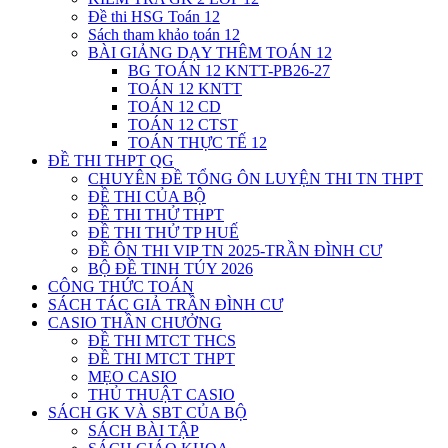
Đề thi HSG Toán 12
Sách tham khảo toán 12
BÀI GIẢNG DẠY THÊM TOÁN 12
BG TOÁN 12 KNTT-PB26-27
TOÁN 12 KNTT
TOÁN 12 CD
TOÁN 12 CTST
TOÁN THỰC TẾ 12
ĐỀ THI THPT QG
CHUYÊN ĐỀ TỔNG ÔN LUYỆN THI TN THPT
ĐỀ THI CỦA BỘ
ĐỀ THI THỬ THPT
ĐỀ THI THỬ TP HUẾ
ĐỀ ÔN THI VIP TN 2025-TRẦN ĐÌNH CƯ
BỘ ĐỀ TINH TÚY 2026
CÔNG THỨC TOÁN
SÁCH TÁC GIẢ TRẦN ĐÌNH CƯ
CASIO THẦN CHƯỞNG
ĐỀ THI MTCT THCS
ĐỀ THI MTCT THPT
MẸO CASIO
THỦ THUẬT CASIO
SÁCH GK VÀ SBT CỦA BỘ
SÁCH BÀI TẬP