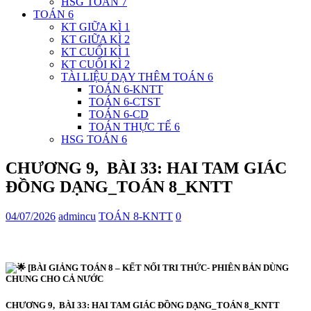
HSG TOÁN 7
TOÁN 6
KT GIỮA KÌ 1
KT GIỮA KÌ 2
KT CUỐI KÌ 1
KT CUỐI KÌ 2
TÀI LIỆU DẠY THÊM TOÁN 6
TOÁN 6-KNTT
TOÁN 6-CTST
TOÁN 6-CD
TOÁN THỰC TẾ 6
HSG TOÁN 6
CHƯƠNG 9, BÀI 33: HAI TAM GIÁC
ĐỒNG DẠNG_TOÁN 8_KNTT
04/07/2026
admincu
TOÁN 8-KNTT
0
[BÀI GIẢNG TOÁN 8 – KẾT NỐI TRI THỨC- PHIÊN BẢN DÙNG
CHUNG CHO CẢ NƯỚC
CHƯƠNG 9, BÀI 33: HAI TAM GIÁC ĐỒNG DẠNG_
TOÁN 8_KNTT