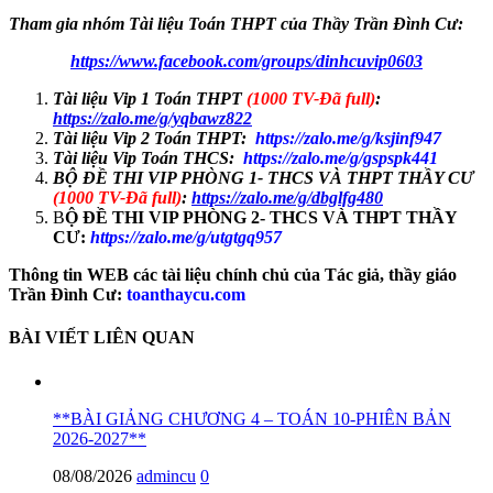
Tham gia nhóm Tài liệu Toán THPT của Thầy Trần Đình Cư:
https://www.facebook.com/groups/dinhcuvip0603
Tài liệu Vip 1 Toán THPT
(1000 TV-Đã full)
:
https://zalo.me/g/yqbawz822
Tài liệu Vip 2 Toán THPT:
https://zalo.me/g/ksjinf947
Tài liệu Vip Toán THCS:
https://zalo.me/g/gspspk441
BỘ ĐỀ THI VIP PHÒNG 1- THCS VÀ THPT THẦY CƯ
(1000 TV-Đã full)
:
https://zalo.me/g/dbglfg480
B
Ộ ĐỀ THI VIP PHÒNG 2- THCS VÀ THPT THẦY
CƯ:
https://zalo.me/g/utgtgq957
Thông tin WEB các tài liệu chính chủ của Tác giả, thầy giáo
Trần Đình Cư:
toanthaycu.com
BÀI VIẾT LIÊN QUAN
**BÀI GIẢNG CHƯƠNG 4 – TOÁN 10-PHIÊN BẢN
2026-2027**
08/08/2026
admincu
0