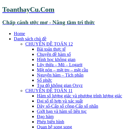
ToanthayCu.Com
Chấp cánh ước mơ - Nâng tầm tri thức
Home
Danh sách chủ đề
CHUYÊN ĐỀ TOÁN 12
Bài toán thực tế
Chuyên đề hàm số
Hình học không gian
Lũy thừa – Mũ – Logarit
Mặt nón – mặt trụ – mặt cầu
Nguyên hàm – Tích phân
Số phức
Tọa độ không gian Oxyz
CHUYÊN ĐỀ TOÁN 11
Hàm số lượng giác và phương trình lượng giác
Đại số tổ hợp và xác suất
Dãy số-Cấp số cộng-Cấp số nhân
Giới hạn và hàm số liên tục
Đạo hàm
Phép biến hình
Quan hệ song song