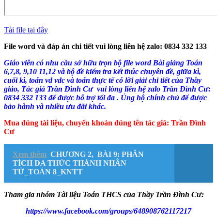
Tải file tại đây
File word và đáp án chi tiết vui lòng liên hệ zalo: 0834 332 133
Giáo viên có nhu cầu sở hữu trọn bộ file word Bài giảng Toán
6,7,8, 9,10 11,12 và bộ đề kiểm tra kết thúc chuyên đề, giữa kì,
cuối kì, toán vd vdc và toán thực tế có lời giải chi tiết của Thầy
giáo, Tác giả Trần Đình Cư vui lòng liên hệ zalo Trần Đình Cư:
0834 332 133 để được hỗ trợ tối đa . Ủng hộ chính chủ để được
bảo hành và nhiều ưu đãi khác.
Mua đúng tài liệu, chuyển khoản đúng tên tác giả: Trần Đình
Cư
Xem thêm
CHƯƠNG 2, BÀI 9: PHÂN
TÍCH ĐA THỨC THÀNH NHÂN
TỬ_TOÁN 8_KNTT
Tham gia nhóm Tài liệu Toán THCS của Thầy Trần Đình Cư:
https://www.facebook.com/groups/648908762117217