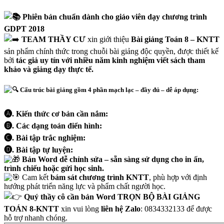
Phiên bản chuẩn dành cho giáo viên dạy chương trình
GDPT 2018
TEAM THẦY CƯ
xin giới thiệu
Bài giảng Toán 8 – KNTT
sản phẩm chính thức trong chuỗi bài giảng độc quyền, được thiết kế
bởi
tác giả uy tín với nhiều năm kinh nghiệm viết sách tham
khảo và giảng dạy thực tế.
Cấu trúc bài giảng gồm 4 phần mạch lạc – đầy đủ – dễ áp dụng:
🅐. Kiến thức cơ bản cần nắm:
🅑. Các dạng toán điển hình:
🅒. Bài tập trắc nghiệm:
🅓. Bài tập tự luyện:
Bản Word dễ chỉnh sửa – sẵn sàng sử dụng cho in ấn,
trình chiếu hoặc gửi học sinh.
Cam kết
bám sát chương trình KNTT
, phù hợp với định
hướng phát triển năng lực và phẩm chất người học.
Quý thầy cô cần bản Word TRỌN BỘ BÀI GIẢNG
TOÁN 8-KNTT
xin vui lòng
liên hệ Zalo
: 0834332133 để được
hỗ trợ nhanh chóng.