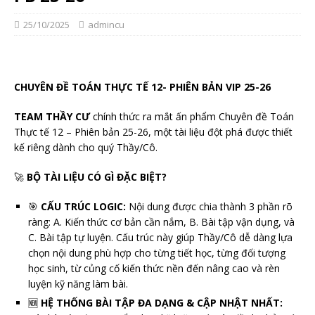
25/10/2025
admincu
CHUYÊN ĐỀ TOÁN THỰC TẾ 12- PHIÊN BẢN VIP 25-26
TEAM THẦY CƯ
chính thức ra mắt ấn phẩm Chuyên đề Toán
Thực tế 12 – Phiên bản 25-26, một tài liệu đột phá được thiết
kế riêng dành cho quý Thầy/Cô.
🚀
BỘ TÀI LIỆU CÓ GÌ ĐẶC BIỆT?
🎯
CẤU TRÚC LOGIC:
Nội dung được chia thành 3 phần rõ
ràng: A. Kiến thức cơ bản cần nắm, B. Bài tập vận dụng, và
C. Bài tập tự luyện. Cấu trúc này giúp Thầy/Cô dễ dàng lựa
chọn nội dung phù hợp cho từng tiết học, từng đối tượng
học sinh, từ củng cố kiến thức nền đến nâng cao và rèn
luyện kỹ năng làm bài.
🆕
HỆ THỐNG BÀI TẬP ĐA DẠNG & CẬP NHẬT NHẤT: