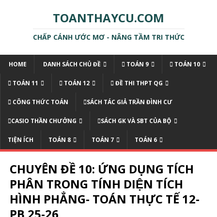
TOANTHAYCU.COM
CHẤP CÁNH ƯỚC MƠ - NÂNG TẦM TRI THỨC
HOME
DANH SÁCH CHỦ ĐỀ
TOÁN 9
TOÁN 10
TOÁN 11
TOÁN 12
ĐỀ THI THPT QG
CÔNG THỨC TOÁN
SÁCH TÁC GIẢ TRẦN ĐÌNH CƯ
CASIO THẦN CHƯỞNG
SÁCH GK VÀ SBT CỦA BỘ
TIỆN ÍCH
TOÁN 8
TOÁN 7
TOÁN 6
CHUYÊN ĐỀ 10: ỨNG DỤNG TÍCH
PHÂN TRONG TÍNH DIỆN TÍCH
HÌNH PHẲNG- TOÁN THỰC TẾ 12-
PB 25-26