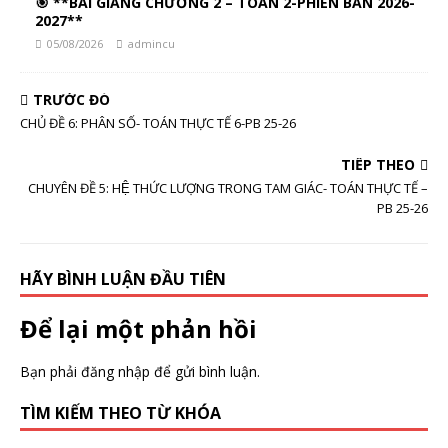
🎯 **BÀI GIẢNG CHƯƠNG 2 – TOÁN 2-PHIÊN BẢN 2026-
2027**
05/08/2026
admincu
TRƯỚC ĐÓ
CHỦ ĐỀ 6: PHÂN SỐ- TOÁN THỰC TẾ 6-PB 25-26
TIẾP THEO
CHUYÊN ĐỀ 5: HỆ THỨC LƯỢNG TRONG TAM GIÁC- TOÁN THỰC TẾ –
PB 25-26
HÃY BÌNH LUẬN ĐẦU TIÊN
Để lại một phản hồi
Bạn phải
đăng nhập
để gửi bình luận.
TÌM KIẾM THEO TỪ KHÓA