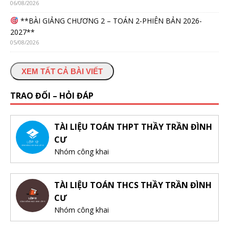
06/08/2026
**BÀI GIẢNG CHƯƠNG 2 – TOÁN 2-PHIÊN BẢN 2026-
2027**
05/08/2026
XEM TẤT CẢ BÀI VIẾT
TRAO ĐỔI – HỎI ĐÁP
TÀI LIỆU TOÁN THPT THẦY TRẦN ĐÌNH
CƯ
Nhóm công khai
TÀI LIỆU TOÁN THCS THẦY TRẦN ĐÌNH
CƯ
Nhóm công khai