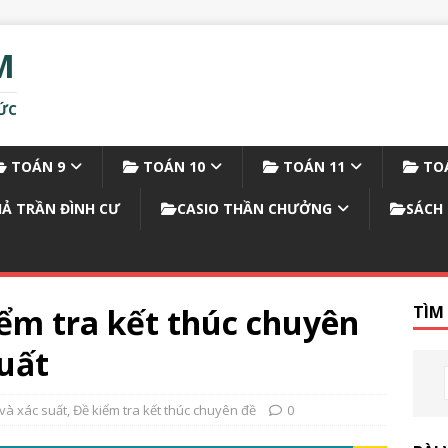
M
ỨC
TOÁN 9
TOÁN 10
TOÁN 11
TOÁ
IẢ TRẦN ĐÌNH CƯ
CASIO THẦN CHƯỞNG
SÁCH 
iểm tra kết thúc chuyên
TÌM
suất
 và xác suất
,
Đề kiểm tra kết thúc chuyên đề
0