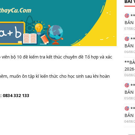
BÀI
**
BẢN 
07/08/
**
BẢN 
06/08/
o viên bộ 10 đề kiểm tra kết thúc chuyên đề Tổ hợp và xác
**BÀ
2026
06/08/
thêm, muốn ôn tập kĩ kiến thức cho học sinh sau khi hoàn
**
BẢN 
o: 0834 332 133
05/08/
**
BẢN 
04/08/