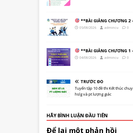
**BÀI GIẢNG CHƯƠNG 2 –
05/08/2026
admincu
0
**BÀI GIẢNG CHƯƠNG 1 –
04/08/2026
admincu
0
TRƯỚC ĐÓ
Tuyển tập 10 đề thi Kết thúc chu
hslg và pt lượng giác
HÃY BÌNH LUẬN ĐẦU TIÊN
Để lại một phản hồi