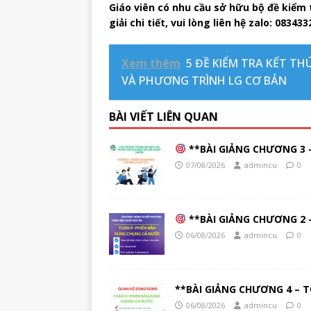
Giáo viên có nhu cầu sở hữu bộ đề kiểm tr
giải chi tiết, vui lòng liên hệ zalo: 08343
Xem thêm
5 ĐỀ KIỂM TRA KẾT T
VÀ PHƯƠNG TRÌNH LG CƠ BẢN
BÀI VIẾT LIÊN QUAN
**BÀI GIẢNG CHƯƠNG 3 –
07/08/2026
admincu
0
**BÀI GIẢNG CHƯƠNG 2 –
06/08/2026
admincu
0
**BÀI GIẢNG CHƯƠNG 4 – T
06/08/2026
admincu
0