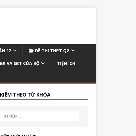
N 12
ĐỀ THI THPT QG
GK VÀ SBT CỦA BỘ
TIỆN ÍCH
 KIẾM THEO TỪ KHÓA