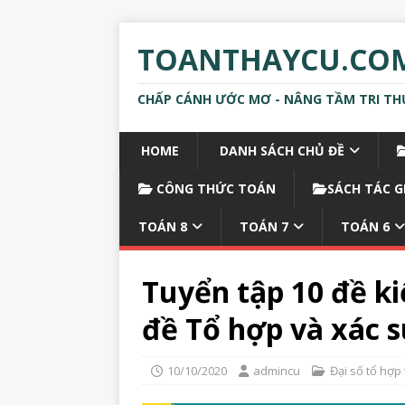
TOANTHAYCU.CO
CHẤP CÁNH ƯỚC MƠ - NÂNG TẦM TRI TH
HOME
DANH SÁCH CHỦ ĐỀ
CÔNG THỨC TOÁN
SÁCH TÁC G
TOÁN 8
TOÁN 7
TOÁN 6
Tuyển tập 10 đề k
đề Tổ hợp và xác 
10/10/2020
admincu
Đại số tổ hợp