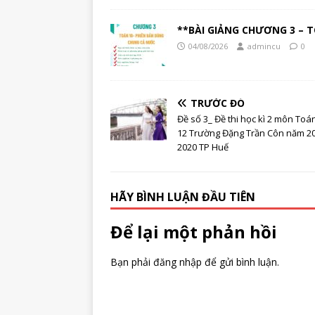
**BÀI GIẢNG CHƯƠNG 3 – T
04/08/2026
admincu
0
TRƯỚC ĐÓ
Đề số 3_ Đề thi học kì 2 môn Toá
12 Trường Đặng Trần Côn năm 2
2020 TP Huế
HÃY BÌNH LUẬN ĐẦU TIÊN
Để lại một phản hồi
Bạn phải
đăng nhập
để gửi bình luận.