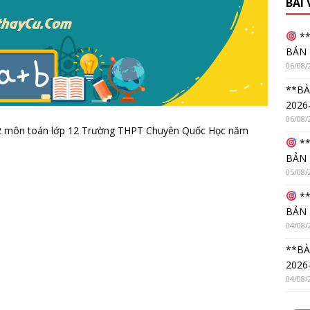
BÀI
**
BẢN 
06/08/
**BÀ
2026
06/08/
kì 2 môn toán lớp 12 Trường THPT Chuyên Quốc Học năm
**
BẢN 
05/08/
**
BẢN 
04/08/
**BÀ
2026
04/08/