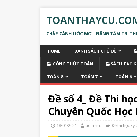
TOANTHAYCU.CO
CHẤP CÁNH ƯỚC MƠ - NÂNG TẦM TRI TH
HOME
DANH SÁCH CHỦ ĐỀ
CÔNG THỨC TOÁN
SÁCH TÁC G
TOÁN 8
TOÁN 7
TOÁN 6
Đề số 4_ Đề Thi họ
Chuyên Quốc Học 
18/04/2021
admincu
Đề thi học kỳ 