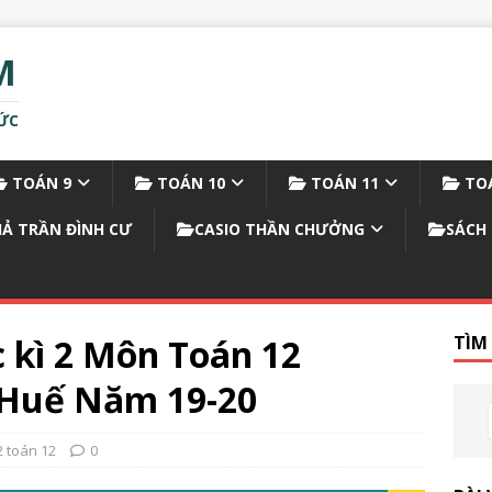
M
ỨC
TOÁN 9
TOÁN 10
TOÁN 11
TOÁ
IẢ TRẦN ĐÌNH CƯ
CASIO THẦN CHƯỞNG
SÁCH 
c kì 2 Môn Toán 12
TÌM
Huế Năm 19-20
2 toán 12
0