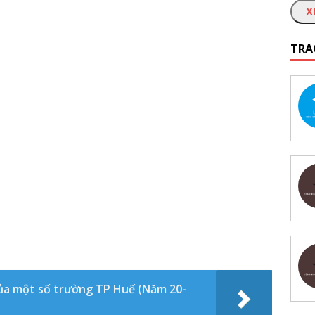
X
TRA
 của một số trường TP Huế (Năm 20-