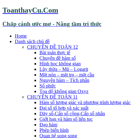
ToanthayCu.Com
Chấp cánh ước mơ - Nâng tầm tri thức
Home
Danh sách chủ đề
CHUYÊN ĐỀ TOÁN 12
Bài toán thực tế
Chuyên đề hàm số
Hình học không gian
Lũy thừa – Mũ – Logarit
Mặt nón – mặt trụ – mặt cầu
Nguyên hàm – Tích phân
Số phức
Tọa độ không gian Oxyz
CHUYÊN ĐỀ TOÁN 11
Hàm số lượng giác và phương trình lượng giác
Đại số tổ hợp và xác suất
Dãy số-Cấp số cộng-Cấp số nhân
Giới hạn và hàm số liên tục
Đạo hàm
Phép biến hình
Quan hệ song song