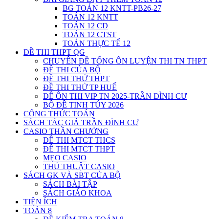
BG TOÁN 12 KNTT-PB26-27
TOÁN 12 KNTT
TOÁN 12 CD
TOÁN 12 CTST
TOÁN THỰC TẾ 12
ĐỀ THI THPT QG
CHUYÊN ĐỀ TỔNG ÔN LUYỆN THI TN THPT
ĐỀ THI CỦA BỘ
ĐỀ THI THỬ THPT
ĐỀ THI THỬ TP HUẾ
ĐỀ ÔN THI VIP TN 2025-TRẦN ĐÌNH CƯ
BỘ ĐỀ TINH TÚY 2026
CÔNG THỨC TOÁN
SÁCH TÁC GIẢ TRẦN ĐÌNH CƯ
CASIO THẦN CHƯỞNG
ĐỀ THI MTCT THCS
ĐỀ THI MTCT THPT
MẸO CASIO
THỦ THUẬT CASIO
SÁCH GK VÀ SBT CỦA BỘ
SÁCH BÀI TẬP
SÁCH GIÁO KHOA
TIỆN ÍCH
TOÁN 8