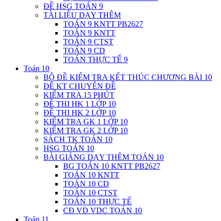
ĐỀ HSG TOÁN 9
TÀI LIỆU DẠY THÊM
TOÁN 9 KNTT PB2627
TOÁN 9 KNTT
TOÁN 9 CTST
TOÁN 9 CD
TOÁN THỰC TẾ 9
Toán 10
BỘ ĐỀ KIỂM TRA KẾT THÚC CHƯƠNG BÀI 10
ĐỀ KT CHUYÊN ĐỀ
KIỂM TRA 15 PHÚT
ĐỀ THI HK 1 LỚP 10
ĐỀ THI HK 2 LỚP 10
KIỂM TRA GK 1 LỚP 10
KIỂM TRA GK 2 LỚP 10
SÁCH TK TOÁN 10
HSG TOÁN 10
BÀI GIẢNG DẠY THÊM TOÁN 10
BG TOÁN 10 KNTT PB2627
TOÁN 10 KNTT
TOÁN 10 CD
TOÁN 10 CTST
TOÁN 10 THỰC TẾ
CĐ VD VDC TOÁN 10
Toán 11