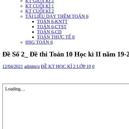
KT GIỮA KÌ 2
KT CUỐI KÌ 1
KT CUỐI KÌ 2
TÀI LIỆU DẠY THÊM TOÁN 6
TOÁN 6-KNTT
TOÁN 6-CTST
TOÁN 6-CD
TOÁN THỰC TẾ 6
HSG TOÁN 6
Đề Số 2_ Đề thi Toán 10 Học kì II năm 19
12/04/2021
admincu
ĐỀ KT HỌC KÌ 2 LỚP 10
0