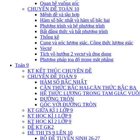
Quan hệ vuông góc
CHUYÊN ĐỀ TOÁN 10
Mệnh đề và tập hợp
Hàm số bậc nhất và hàm số bậc hai
Phương trình và hệ phương trình
Bất đẳng thức và bất phương trình
Thống kê
Cung và góc lượng giác. Công thức lượng giác
Vectơ
Tích vô hướng 2 vectơ và ứng dụng
Phương pháp tọa độ trong mặt phẳng
Toán 9
KT KẾT THÚC CHUYÊN ĐỀ
CHUYÊN ĐỀ TOÁN 9
HÀM SỐ BẬC NHẤT
CĂN THỨC BẬC HAI-CĂN THỨC BẬC BA
HỆ THỨC LƯỢNG TRONG TAM GIÁC VU
ĐƯỜNG TRÒN
GÓC VỚI ĐƯỜNG TRÒN
KT GIỮA KÌ 1 LỚP 9
KT HỌC KÌ 1 LỚP 9
KT HỌC KÌ 2 LỚP 9
ĐỀ KT GK2
ĐỀ THI TS 9 LÊN 10
BỘ ĐỀ TUYỂN SINH 26-27