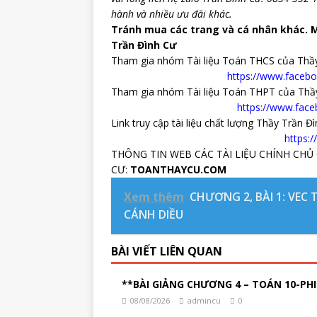
hành và nhiều ưu đãi khác.
Tránh mua các trang và cá nhân khác. M
Trần Đình Cư
Tham gia nhóm Tài liệu Toán THCS của Thầy
https://www.faceb
Tham gia nhóm Tài liệu Toán THPT của Thầy
https://www.fac
Link truy cập tài liệu chất lượng Thầy Trần Đ
https:
THÔNG TIN WEB CÁC TÀI LIỆU CHÍNH CHỦ 
CƯ:
TOANTHAYCU.COM
Xem thêm
CHƯƠNG 2, BÀI 1: VEC
CÁNH DIỀU
BÀI VIẾT LIÊN QUAN
**BÀI GIẢNG CHƯƠNG 4 – TOÁN 10-PHI
08/08/2026
admincu
0