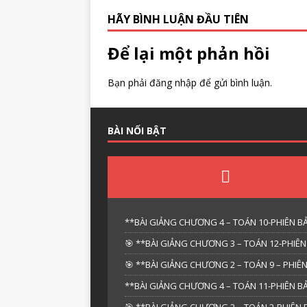
HÃY BÌNH LUẬN ĐẦU TIÊN
Để lại một phản hồi
Bạn phải
đăng nhập
để gửi bình luận.
BÀI NỔI BẬT
**BÀI GIẢNG CHƯƠNG 4 – TOÁN 10-PHIÊN BẢ
🎯 **BÀI GIẢNG CHƯƠNG 3 – TOÁN 12-PHIÊN
🎯 **BÀI GIẢNG CHƯƠNG 2 – TOÁN 9 – PHIÊN
**BÀI GIẢNG CHƯƠNG 4 – TOÁN 11-PHIÊN BẢ