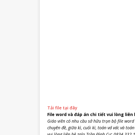
Tải file tại đây
File word và đáp án chi tiết vui lòng liên
Giáo viên có nhu cầu sở hữu trọn bộ file word 
chuyên đề, giữa kì, cuối kì, toán vd vdc và toán
vui lòng liên hệ zalo Trần Đình Cư: 0834 332 