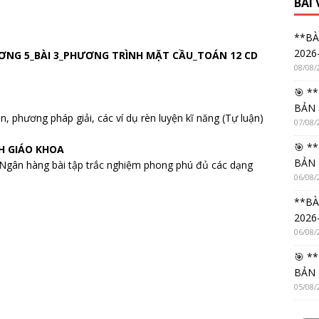
BÀI
**BÀ
2026
ƯƠNG 5_BÀI 3_PHƯƠNG TRÌNH MẶT CẦU_TOÁN 12 CD
08/08/
🎯 *
BẢN 
 phương pháp giải, các ví dụ rèn luyện kĩ năng (Tự luận)
07/08/
🎯 *
CH GIÁO KHOA
BẢN 
Ngân hàng bài tập trắc nghiệm phong phú đủ các dạng
06/08/
**BÀ
2026
06/08/
🎯 *
BẢN 
05/08/