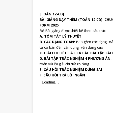
[TOÁN 12-CD]
BÀI GIẢNG DẠY THÊM (TOÁN 12 CD): CH
FORM 2025
Bộ Bài giảng được thiết kế theo cấu trúc:
A. TÓM TẮT LÝ THUYẾT
B. CÁC DẠNG TOÁN:
Bao gồm các dạng toán,
từ cơ bản đến vận dụng- vận dụng cao
C. GIẢI CHI TIẾT TẤT CẢ CÁC BÀI TẬP SÁ
D. BÀI TẬP TRẮC NGHIỆM 4 PHƯƠNG ÁN:
toán với lời giải chi tiết rõ ràng
E. CÂU HỎI TRẮC NGHIỆM ĐÚNG SAI
F. CÂU HỎI TRẢ LỜI NGẮN