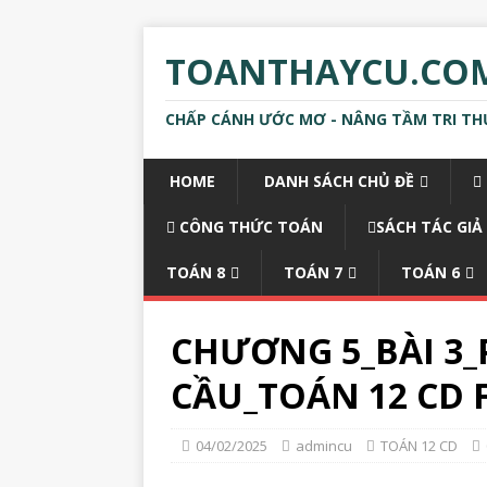
TOANTHAYCU.CO
CHẤP CÁNH ƯỚC MƠ - NÂNG TẦM TRI TH
HOME
DANH SÁCH CHỦ ĐỀ
CÔNG THỨC TOÁN
SÁCH TÁC GIẢ
TOÁN 8
TOÁN 7
TOÁN 6
CHƯƠNG 5_BÀI 3
CẦU_TOÁN 12 CD 
04/02/2025
admincu
TOÁN 12 CD