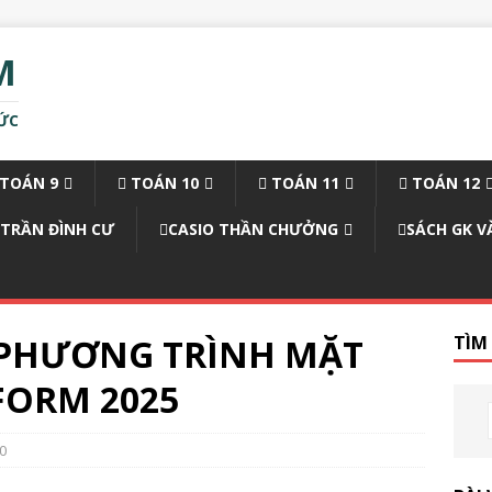
M
ỨC
TOÁN 9
TOÁN 10
TOÁN 11
TOÁN 12
 TRẦN ĐÌNH CƯ
CASIO THẦN CHƯỞNG
SÁCH GK V
_PHƯƠNG TRÌNH MẶT
TÌM
FORM 2025
0