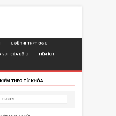
ĐỀ THI THPT QG
À SBT CỦA BỘ
TIỆN ÍCH
 KIẾM THEO TỪ KHÓA