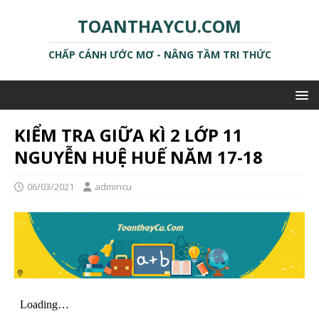
TOANTHAYCU.COM
CHẤP CÁNH ƯỚC MƠ - NÂNG TẦM TRI THỨC
KIỂM TRA GIỮA KÌ 2 LỚP 11
NGUYỄN HUỆ HUẾ NĂM 17-18
06/03/2021
admincu