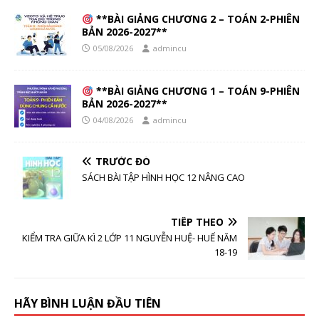
**BÀI GIẢNG CHƯƠNG 2 – TOÁN 2-PHIÊN
BẢN 2026-2027**
05/08/2026
admincu
**BÀI GIẢNG CHƯƠNG 1 – TOÁN 9-PHIÊN
BẢN 2026-2027**
04/08/2026
admincu
TRƯỚC ĐÓ
SÁCH BÀI TẬP HÌNH HỌC 12 NÂNG CAO
TIẾP THEO
KIỂM TRA GIỮA KÌ 2 LỚP 11 NGUYỄN HUỆ- HUẾ NĂM
18-19
HÃY BÌNH LUẬN ĐẦU TIÊN