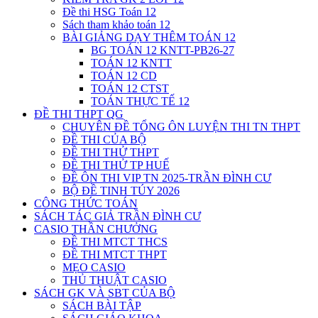
Đề thi HSG Toán 12
Sách tham khảo toán 12
BÀI GIẢNG DẠY THÊM TOÁN 12
BG TOÁN 12 KNTT-PB26-27
TOÁN 12 KNTT
TOÁN 12 CD
TOÁN 12 CTST
TOÁN THỰC TẾ 12
ĐỀ THI THPT QG
CHUYÊN ĐỀ TỔNG ÔN LUYỆN THI TN THPT
ĐỀ THI CỦA BỘ
ĐỀ THI THỬ THPT
ĐỀ THI THỬ TP HUẾ
ĐỀ ÔN THI VIP TN 2025-TRẦN ĐÌNH CƯ
BỘ ĐỀ TINH TÚY 2026
CÔNG THỨC TOÁN
SÁCH TÁC GIẢ TRẦN ĐÌNH CƯ
CASIO THẦN CHƯỞNG
ĐỀ THI MTCT THCS
ĐỀ THI MTCT THPT
MẸO CASIO
THỦ THUẬT CASIO
SÁCH GK VÀ SBT CỦA BỘ
SÁCH BÀI TẬP