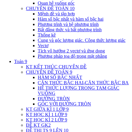
Quan hệ vuông góc
CHUYÊN ĐỀ TOÁN 10
Mệnh đề và tập hợp
Hàm số bậc nhất và hàm số bậc hai
Phương trình và hệ phương trình
Bất đẳng thức và bất phương trình
Thống kê
Cung và góc lượng giác. Công thức lượng giác
Vectơ
Tích vô hướng 2 vectơ và ứng dụng
Phương pháp tọa độ trong mặt phẳng
Toán 9
KT KẾT THÚC CHUYÊN ĐỀ
CHUYÊN ĐỀ TOÁN 9
HÀM SỐ BẬC NHẤT
CĂN THỨC BẬC HAI-CĂN THỨC BẬC BA
HỆ THỨC LƯỢNG TRONG TAM GIÁC
VUÔNG
ĐƯỜNG TRÒN
GÓC VỚI ĐƯỜNG TRÒN
KT GIỮA KÌ 1 LỚP 9
KT HỌC KÌ 1 LỚP 9
KT HỌC KÌ 2 LỚP 9
ĐỀ KT GK2
ĐỀ THI TS 9 LÊN 10