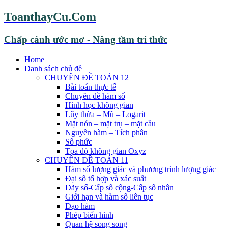
ToanthayCu.Com
Chấp cánh ước mơ - Nâng tầm tri thức
Home
Danh sách chủ đề
CHUYÊN ĐỀ TOÁN 12
Bài toán thực tế
Chuyên đề hàm số
Hình học không gian
Lũy thừa – Mũ – Logarit
Mặt nón – mặt trụ – mặt cầu
Nguyên hàm – Tích phân
Số phức
Tọa độ không gian Oxyz
CHUYÊN ĐỀ TOÁN 11
Hàm số lượng giác và phương trình lượng giác
Đại số tổ hợp và xác suất
Dãy số-Cấp số cộng-Cấp số nhân
Giới hạn và hàm số liên tục
Đạo hàm
Phép biến hình
Quan hệ song song