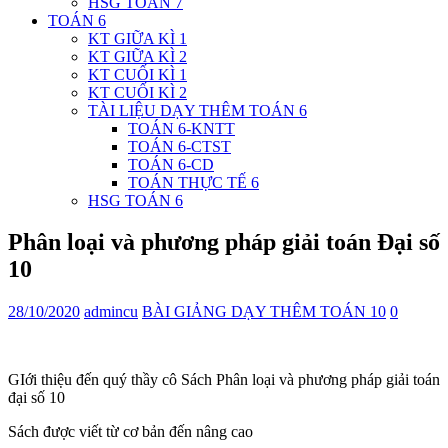
HSG TOÁN 7
TOÁN 6
KT GIỮA KÌ 1
KT GIỮA KÌ 2
KT CUỐI KÌ 1
KT CUỐI KÌ 2
TÀI LIỆU DẠY THÊM TOÁN 6
TOÁN 6-KNTT
TOÁN 6-CTST
TOÁN 6-CD
TOÁN THỰC TẾ 6
HSG TOÁN 6
Phân loại và phương pháp giải toán Đại số
10
28/10/2020
admincu
BÀI GIẢNG DẠY THÊM TOÁN 10
0
GIới thiệu đến quý thầy cô Sách Phân loại và phương pháp giải toán
đại số 10
Sách được viết từ cơ bản đến nâng cao