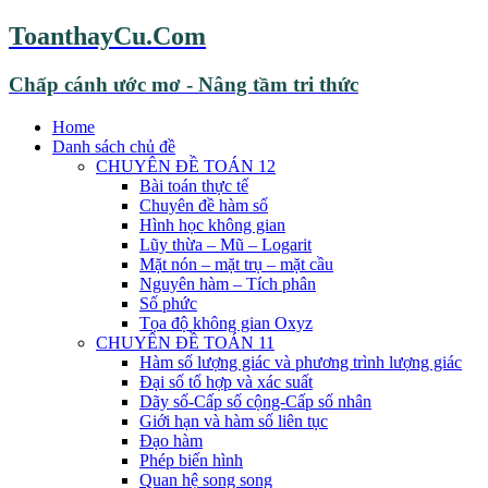
ToanthayCu.Com
Chấp cánh ước mơ - Nâng tầm tri thức
Home
Danh sách chủ đề
CHUYÊN ĐỀ TOÁN 12
Bài toán thực tế
Chuyên đề hàm số
Hình học không gian
Lũy thừa – Mũ – Logarit
Mặt nón – mặt trụ – mặt cầu
Nguyên hàm – Tích phân
Số phức
Tọa độ không gian Oxyz
CHUYÊN ĐỀ TOÁN 11
Hàm số lượng giác và phương trình lượng giác
Đại số tổ hợp và xác suất
Dãy số-Cấp số cộng-Cấp số nhân
Giới hạn và hàm số liên tục
Đạo hàm
Phép biến hình
Quan hệ song song