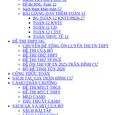
Đề thi HSG Toán 12
Sách tham khảo toán 12
BÀI GIẢNG DẠY THÊM TOÁN 12
BG TOÁN 12 KNTT-PB26-27
TOÁN 12 KNTT
TOÁN 12 CD
TOÁN 12 CTST
TOÁN THỰC TẾ 12
ĐỀ THI THPT QG
CHUYÊN ĐỀ TỔNG ÔN LUYỆN THI TN THPT
ĐỀ THI CỦA BỘ
ĐỀ THI THỬ THPT
ĐỀ THI THỬ TP HUẾ
ĐỀ ÔN THI VIP TN 2025-TRẦN ĐÌNH CƯ
BỘ ĐỀ TINH TÚY 2026
CÔNG THỨC TOÁN
SÁCH TÁC GIẢ TRẦN ĐÌNH CƯ
CASIO THẦN CHƯỞNG
ĐỀ THI MTCT THCS
ĐỀ THI MTCT THPT
MẸO CASIO
THỦ THUẬT CASIO
SÁCH GK VÀ SBT CỦA BỘ
SÁCH BÀI TẬP