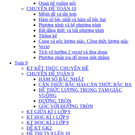
Quan hệ vuông góc
CHUYÊN ĐỀ TOÁN 10
Mệnh đề và tập hợp
Hàm số bậc nhất và hàm số bậc hai
Phương trình và hệ phương trình
Bất đẳng thức và bất phương trình
Thống kê
Cung và góc lượng giác. Công thức lượng giác
Vectơ
Tích vô hướng 2 vectơ và ứng dụng
Phương pháp tọa độ trong mặt phẳng
Toán 9
KT KẾT THÚC CHUYÊN ĐỀ
CHUYÊN ĐỀ TOÁN 9
HÀM SỐ BẬC NHẤT
CĂN THỨC BẬC HAI-CĂN THỨC BẬC BA
HỆ THỨC LƯỢNG TRONG TAM GIÁC
VUÔNG
ĐƯỜNG TRÒN
GÓC VỚI ĐƯỜNG TRÒN
KT GIỮA KÌ 1 LỚP 9
KT HỌC KÌ 1 LỚP 9
KT HỌC KÌ 2 LỚP 9
ĐỀ KT GK2
ĐỀ THI TS 9 LÊN 10