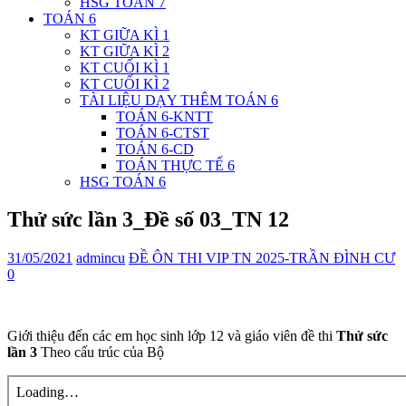
HSG TOÁN 7
TOÁN 6
KT GIỮA KÌ 1
KT GIỮA KÌ 2
KT CUỐI KÌ 1
KT CUỐI KÌ 2
TÀI LIỆU DẠY THÊM TOÁN 6
TOÁN 6-KNTT
TOÁN 6-CTST
TOÁN 6-CD
TOÁN THỰC TẾ 6
HSG TOÁN 6
Thử sức lần 3_Đề số 03_TN 12
31/05/2021
admincu
ĐỀ ÔN THI VIP TN 2025-TRẦN ĐÌNH CƯ
0
Giới thiệu đến các em học sinh lớp 12 và giáo viên đề thi
Thử sức
lần 3
Theo cấu trúc của Bộ