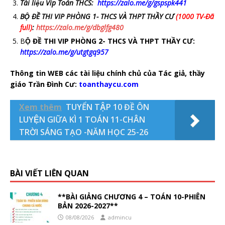
Tài liệu Vip Toán THCS:
https://zalo.me/g/gspspk441
BỘ ĐỀ THI VIP PHÒNG 1- THCS VÀ THPT THẦY CƯ
(1000 TV-Đã
full)
:
https://zalo.me/g/dbglfg480
B
Ộ ĐỀ THI VIP PHÒNG 2- THCS VÀ THPT THẦY CƯ:
https://zalo.me/g/utgtgq957
Thông tin WEB các tài liệu chính chủ của Tác giả, thầy
giáo Trần Đình Cư:
toanthaycu.com
Xem thêm
TUYỂN TẬP 10 ĐỀ ÔN
LUYỆN GIỮA KÌ 1 TOÁN 11-CHÂN
TRỜI SÁNG TẠO -NĂM HỌC 25-26
BÀI VIẾT LIÊN QUAN
**BÀI GIẢNG CHƯƠNG 4 – TOÁN 10-PHIÊN
BẢN 2026-2027**
08/08/2026
admincu