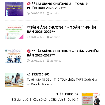
**BÀI GIẢNG CHƯƠNG 2 – TOÁN 9 –
PHIÊN BẢN 2026-2027**
06/08/2026
admincu
**BÀI GIẢNG CHƯƠNG 4 – TOÁN 11-PHIÊN
BẢN 2026-2027**
06/08/2026
admincu
**BÀI GIẢNG CHƯƠNG 2 – TOÁN 2-PHIÊN
BẢN 2026-2027**
05/08/2026
admincu
TRƯỚC ĐÓ
Tuyển tập 48 đề thi Thử Tốt Nghiệp THPT Quốc Gia
có Đáp Án file word
TIẾP THEO
Bài giảng bài 3_Cấp số cộng (Giải tích 11 Cơ bản)