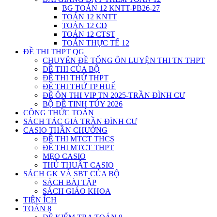
BG TOÁN 12 KNTT-PB26-27
TOÁN 12 KNTT
TOÁN 12 CD
TOÁN 12 CTST
TOÁN THỰC TẾ 12
ĐỀ THI THPT QG
CHUYÊN ĐỀ TỔNG ÔN LUYỆN THI TN THPT
ĐỀ THI CỦA BỘ
ĐỀ THI THỬ THPT
ĐỀ THI THỬ TP HUẾ
ĐỀ ÔN THI VIP TN 2025-TRẦN ĐÌNH CƯ
BỘ ĐỀ TINH TÚY 2026
CÔNG THỨC TOÁN
SÁCH TÁC GIẢ TRẦN ĐÌNH CƯ
CASIO THẦN CHƯỞNG
ĐỀ THI MTCT THCS
ĐỀ THI MTCT THPT
MẸO CASIO
THỦ THUẬT CASIO
SÁCH GK VÀ SBT CỦA BỘ
SÁCH BÀI TẬP
SÁCH GIÁO KHOA
TIỆN ÍCH
TOÁN 8