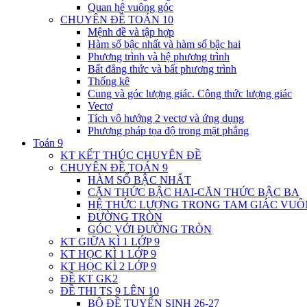
Quan hệ vuông góc
CHUYÊN ĐỀ TOÁN 10
Mệnh đề và tập hợp
Hàm số bậc nhất và hàm số bậc hai
Phương trình và hệ phương trình
Bất đẳng thức và bất phương trình
Thống kê
Cung và góc lượng giác. Công thức lượng giác
Vectơ
Tích vô hướng 2 vectơ và ứng dụng
Phương pháp tọa độ trong mặt phẳng
Toán 9
KT KẾT THÚC CHUYÊN ĐỀ
CHUYÊN ĐỀ TOÁN 9
HÀM SỐ BẬC NHẤT
CĂN THỨC BẬC HAI-CĂN THỨC BẬC BA
HỆ THỨC LƯỢNG TRONG TAM GIÁC VU
ĐƯỜNG TRÒN
GÓC VỚI ĐƯỜNG TRÒN
KT GIỮA KÌ 1 LỚP 9
KT HỌC KÌ 1 LỚP 9
KT HỌC KÌ 2 LỚP 9
ĐỀ KT GK2
ĐỀ THI TS 9 LÊN 10
BỘ ĐỀ TUYỂN SINH 26-27