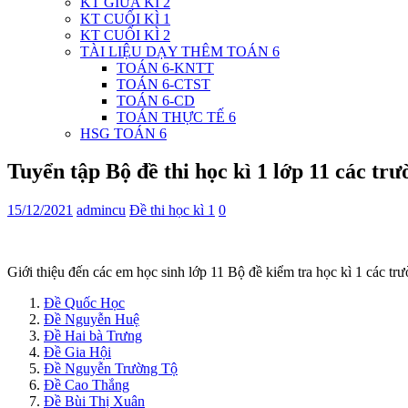
KT GIỮA KÌ 2
KT CUỐI KÌ 1
KT CUỐI KÌ 2
TÀI LIỆU DẠY THÊM TOÁN 6
TOÁN 6-KNTT
TOÁN 6-CTST
TOÁN 6-CD
TOÁN THỰC TẾ 6
HSG TOÁN 6
Tuyển tập Bộ đề thi học kì 1 lớp 11 các t
15/12/2021
admincu
Đề thi học kì 1
0
Giới thiệu đến các em học sinh lớp 11 Bộ đề kiểm tra học kì 1 các 
Đề Quốc Học
Đề Nguyễn Huệ
Đề Hai bà Trưng
Đề Gia Hội
Đề Nguyễn Trường Tộ
Đề Cao Thắng
Đề Bùi Thị Xuân