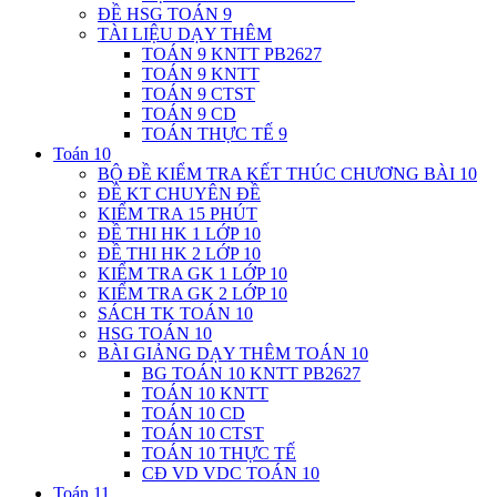
ĐỀ HSG TOÁN 9
TÀI LIỆU DẠY THÊM
TOÁN 9 KNTT PB2627
TOÁN 9 KNTT
TOÁN 9 CTST
TOÁN 9 CD
TOÁN THỰC TẾ 9
Toán 10
BỘ ĐỀ KIỂM TRA KẾT THÚC CHƯƠNG BÀI 10
ĐỀ KT CHUYÊN ĐỀ
KIỂM TRA 15 PHÚT
ĐỀ THI HK 1 LỚP 10
ĐỀ THI HK 2 LỚP 10
KIỂM TRA GK 1 LỚP 10
KIỂM TRA GK 2 LỚP 10
SÁCH TK TOÁN 10
HSG TOÁN 10
BÀI GIẢNG DẠY THÊM TOÁN 10
BG TOÁN 10 KNTT PB2627
TOÁN 10 KNTT
TOÁN 10 CD
TOÁN 10 CTST
TOÁN 10 THỰC TẾ
CĐ VD VDC TOÁN 10
Toán 11