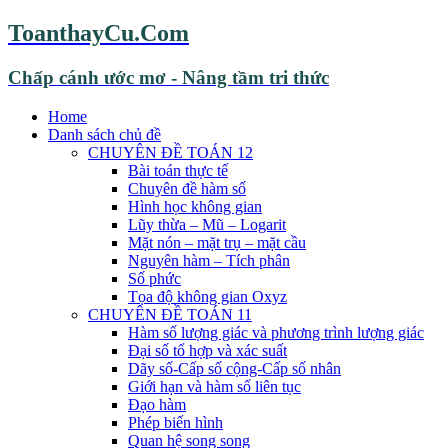
ToanthayCu.Com
Chấp cánh ước mơ - Nâng tầm tri thức
Home
Danh sách chủ đề
CHUYÊN ĐỀ TOÁN 12
Bài toán thực tế
Chuyên đề hàm số
Hình học không gian
Lũy thừa – Mũ – Logarit
Mặt nón – mặt trụ – mặt cầu
Nguyên hàm – Tích phân
Số phức
Tọa độ không gian Oxyz
CHUYÊN ĐỀ TOÁN 11
Hàm số lượng giác và phương trình lượng giác
Đại số tổ hợp và xác suất
Dãy số-Cấp số cộng-Cấp số nhân
Giới hạn và hàm số liên tục
Đạo hàm
Phép biến hình
Quan hệ song song