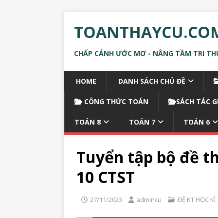
TOANTHAYCU.CO
CHẤP CÁNH ƯỚC MƠ - NÂNG TẦM TRI TH
HOME
DANH SÁCH CHỦ ĐỀ
CÔNG THỨC TOÁN
SÁCH TÁC G
TOÁN 8
TOÁN 7
TOÁN 6
Tuyển tập bộ đề th
10 CTST
27/11/2023
admincu
ĐỀ KT HỌC KÌ 