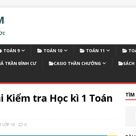
M
ỨC
TOÁN 9
TOÁN 10
TOÁN 11
TOÁ
IẢ TRẦN ĐÌNH CƯ
CASIO THẦN CHƯỞNG
SÁCH 
i Kiểm tra Học kì 1 Toán
TÌM
1 LỚP 10
0