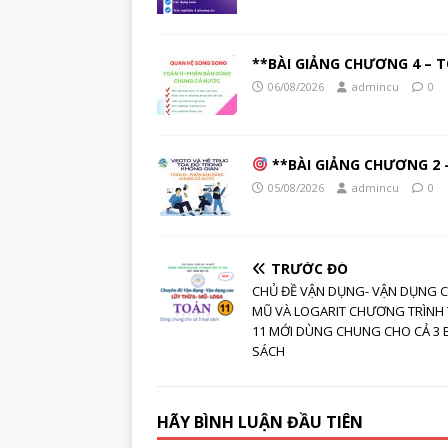
**BÀI GIẢNG CHƯƠNG 4 – T
06/08/2026
admincu
0
**BÀI GIẢNG CHƯƠNG 2 –
05/08/2026
admincu
0
TRƯỚC ĐÓ
CHỦ ĐỀ VẬN DỤNG- VẬN DỤNG 
MŨ VÀ LOGARIT CHƯƠNG TRÌNH
11 MỚI DÙNG CHUNG CHO CẢ 3 
SÁCH
HÃY BÌNH LUẬN ĐẦU TIÊN