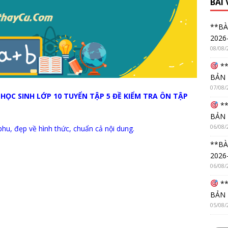
BÀI
**BÀ
2026
08/08/
**
BẢN 
07/08/
 HỌC SINH LỚP 10 TUYỂN TẬP 5 ĐỀ KIỂM TRA ÔN TẬP
**
BẢN 
06/08/
hu, đẹp về hình thức, chuẩn cả nội dung.
**BÀ
2026
06/08/
**
BẢN 
05/08/