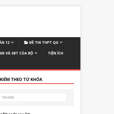
N 12
ĐỀ THI THPT QG
GK VÀ SBT CỦA BỘ
TIỆN ÍCH
 KIẾM THEO TỪ KHÓA