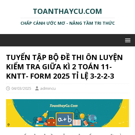
TOANTHAYCU.COM
CHẤP CÁNH ƯỚC MƠ - NÂNG TẦM TRI THỨC
TUYỂN TẬP BỘ ĐỀ THI ÔN LUYỆN
KIỂM TRA GIỮA KÌ 2 TOÁN 11-
KNTT- FORM 2025 TỈ LỆ 3-2-2-3
04/03/2025
admincu