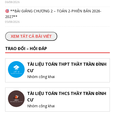
06/08/2026
**BÀI GIẢNG CHƯƠNG 2 – TOÁN 2-PHIÊN BẢN 2026-
2027**
05/08/2026
XEM TẤT CẢ BÀI VIẾT
TRAO ĐỔI – HỎI ĐÁP
TÀI LIỆU TOÁN THPT THẦY TRẦN ĐÌNH
CƯ
Nhóm công khai
TÀI LIỆU TOÁN THCS THẦY TRẦN ĐÌNH
CƯ
Nhóm công khai