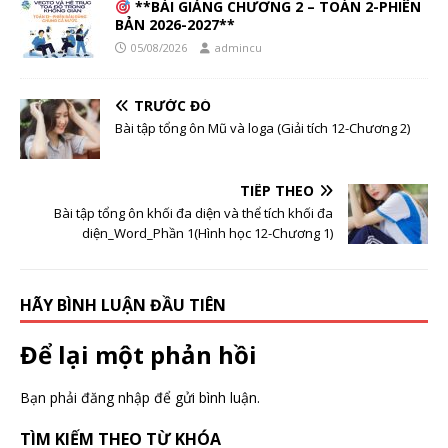
**BÀI GIẢNG CHƯƠNG 2 – TOÁN 2-PHIÊN
BẢN 2026-2027**
05/08/2026
admincu
TRƯỚC ĐÓ
Bài tập tổng ôn Mũ và loga (Giải tích 12-Chương 2)
TIẾP THEO
Bài tập tổng ôn khối đa diện và thể tích khối đa
diện_Word_Phần 1(Hình học 12-Chương 1)
HÃY BÌNH LUẬN ĐẦU TIÊN
Để lại một phản hồi
Bạn phải
đăng nhập
để gửi bình luận.
TÌM KIẾM THEO TỪ KHÓA