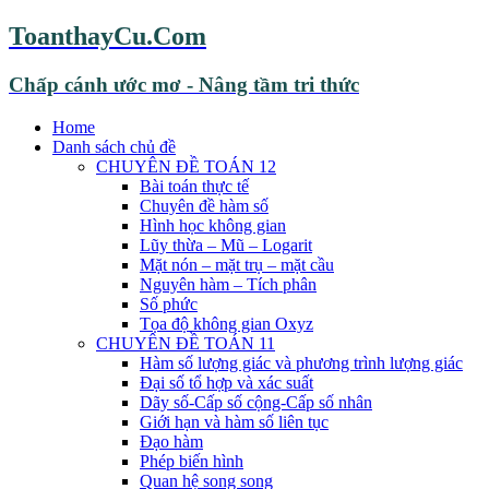
ToanthayCu.Com
Chấp cánh ước mơ - Nâng tầm tri thức
Home
Danh sách chủ đề
CHUYÊN ĐỀ TOÁN 12
Bài toán thực tế
Chuyên đề hàm số
Hình học không gian
Lũy thừa – Mũ – Logarit
Mặt nón – mặt trụ – mặt cầu
Nguyên hàm – Tích phân
Số phức
Tọa độ không gian Oxyz
CHUYÊN ĐỀ TOÁN 11
Hàm số lượng giác và phương trình lượng giác
Đại số tổ hợp và xác suất
Dãy số-Cấp số cộng-Cấp số nhân
Giới hạn và hàm số liên tục
Đạo hàm
Phép biến hình
Quan hệ song song