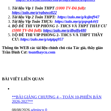
Tài liệu Vip 1 Toán THPT
(1000 TV-Đã full)
:
https://zalo.me/g/yqbawz822
Tài liệu Vip 2 Toán THPT:
https://zalo.me/g/ksjinf947
Tài liệu Vip Toán THCS:
https://zalo.me/g/gspspk441
BỘ ĐỀ THI VIP PHÒNG 1- THCS VÀ THPT THẦY CƯ
(1000 TV-Đã full)
:
https://zalo.me/g/dbglfg480
B
Ộ ĐỀ THI VIP PHÒNG 2- THCS VÀ THPT THẦY
CƯ:
https://zalo.me/g/utgtgq957
Thông tin WEB các tài liệu chính chủ của Tác giả, thầy giáo
Trần Đình Cư:
toanthaycu.com
BÀI VIẾT LIÊN QUAN
**BÀI GIẢNG CHƯƠNG 4 – TOÁN 10-PHIÊN BẢN
2026-2027**
08/08/2026
admincu
0