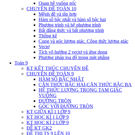
Quan hệ vuông góc
CHUYÊN ĐỀ TOÁN 10
Mệnh đề và tập hợp
Hàm số bậc nhất và hàm số bậc hai
Phương trình và hệ phương trình
Bất đẳng thức và bất phương trình
Thống kê
Cung và góc lượng giác. Công thức lượng giác
Vectơ
Tích vô hướng 2 vectơ và ứng dụng
Phương pháp tọa độ trong mặt phẳng
Toán 9
KT KẾT THÚC CHUYÊN ĐỀ
CHUYÊN ĐỀ TOÁN 9
HÀM SỐ BẬC NHẤT
CĂN THỨC BẬC HAI-CĂN THỨC BẬC BA
HỆ THỨC LƯỢNG TRONG TAM GIÁC
VUÔNG
ĐƯỜNG TRÒN
GÓC VỚI ĐƯỜNG TRÒN
KT GIỮA KÌ 1 LỚP 9
KT HỌC KÌ 1 LỚP 9
KT HỌC KÌ 2 LỚP 9
ĐỀ KT GK2
ĐỀ THI TS 9 LÊN 10