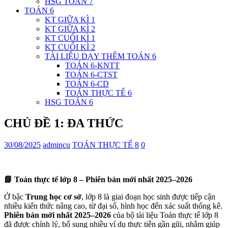
HSG TOÁN 7
TOÁN 6
KT GIỮA KÌ 1
KT GIỮA KÌ 2
KT CUỐI KÌ 1
KT CUỐI KÌ 2
TÀI LIỆU DẠY THÊM TOÁN 6
TOÁN 6-KNTT
TOÁN 6-CTST
TOÁN 6-CD
TOÁN THỰC TẾ 6
HSG TOÁN 6
CHỦ ĐỀ 1: ĐA THỨC
30/08/2025
admincu
TOÁN THỰC TẾ 8
0
📘 Toán thực tế lớp 8 – Phiên bản mới nhất 2025–2026
Ở bậc
Trung học cơ sở
, lớp 8 là giai đoạn học sinh được tiếp cận
nhiều kiến thức nâng cao, từ đại số, hình học đến xác suất thống kê.
Phiên bản mới nhất 2025–2026
của bộ tài liệu Toán thực tế lớp 8
đã được chỉnh lý, bổ sung nhiều ví dụ thực tiễn gần gũi, nhằm giúp