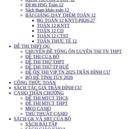
Đề thi HSG Toán 12
Sách tham khảo toán 12
BÀI GIẢNG DẠY THÊM TOÁN 12
BG TOÁN 12 KNTT-PB26-27
TOÁN 12 KNTT
TOÁN 12 CD
TOÁN 12 CTST
TOÁN THỰC TẾ 12
ĐỀ THI THPT QG
CHUYÊN ĐỀ TỔNG ÔN LUYỆN THI TN THPT
ĐỀ THI CỦA BỘ
ĐỀ THI THỬ THPT
ĐỀ THI THỬ TP HUẾ
ĐỀ ÔN THI VIP TN 2025-TRẦN ĐÌNH CƯ
BỘ ĐỀ TINH TÚY 2026
CÔNG THỨC TOÁN
SÁCH TÁC GIẢ TRẦN ĐÌNH CƯ
CASIO THẦN CHƯỞNG
ĐỀ THI MTCT THCS
ĐỀ THI MTCT THPT
MẸO CASIO
THỦ THUẬT CASIO
SÁCH GK VÀ SBT CỦA BỘ
SÁCH BÀI TẬP