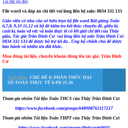
Tải file tại đây
File word và đáp án chi tiết vui lòng liên hệ zalo: 0834 332 133
Giáo viên có nhu cầu sở hữu trọn bộ file word Bài giảng Toán
6,7,8, 9,10 11,12 và bộ đề kiểm tra kết thúc chuyên đề, giữa kì,
cuối kì, toán vd vdc và toán thực tế có lời giải chi tiết của Thầy
giáo, Tác giả Trần Đình Cư vui lòng liên hệ zalo Trần Đình Cư:
0834 332 133 để được hỗ trợ tối đa . Ủng hộ chính chủ để được
bảo hành và nhiều ưu đãi khác.
Mua đúng tài liệu, chuyển khoản đúng tên tác giả: Trần Đình
Cư
Xem thêm
CHỦ ĐỀ 6: PHÂN THỨC ĐẠI
SỐ-TOÁN THỰC TẾ 8-PB 25-26
Tham gia nhóm Tài liệu Toán THCS của Thầy Trần Đình Cư:
https://www.facebook.com/groups/648908762117217
Tham gia nhóm Tài liệu Toán THPT của Thầy Trần Đình Cư:
https://www.facebook.com/groups/dinhcuvip0603