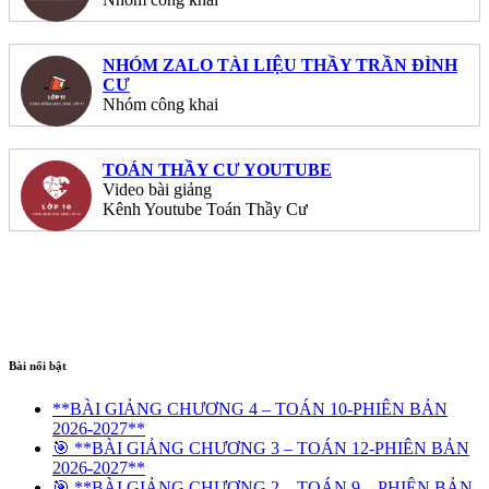
NHÓM ZALO TÀI LIỆU THẦY TRẦN ĐÌNH
CƯ
Nhóm công khai
TOÁN THẦY CƯ YOUTUBE
Video bài giảng
Kênh Youtube Toán Thầy Cư
Bài nổi bật
**BÀI GIẢNG CHƯƠNG 4 – TOÁN 10-PHIÊN BẢN
2026-2027**
🎯 **BÀI GIẢNG CHƯƠNG 3 – TOÁN 12-PHIÊN BẢN
2026-2027**
🎯 **BÀI GIẢNG CHƯƠNG 2 – TOÁN 9 – PHIÊN BẢN