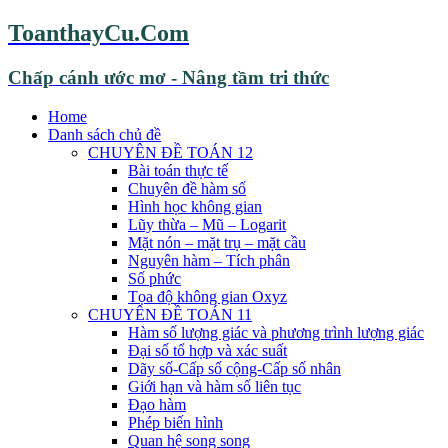
ToanthayCu.Com
Chấp cánh ước mơ - Nâng tầm tri thức
Home
Danh sách chủ đề
CHUYÊN ĐỀ TOÁN 12
Bài toán thực tế
Chuyên đề hàm số
Hình học không gian
Lũy thừa – Mũ – Logarit
Mặt nón – mặt trụ – mặt cầu
Nguyên hàm – Tích phân
Số phức
Tọa độ không gian Oxyz
CHUYÊN ĐỀ TOÁN 11
Hàm số lượng giác và phương trình lượng giác
Đại số tổ hợp và xác suất
Dãy số-Cấp số cộng-Cấp số nhân
Giới hạn và hàm số liên tục
Đạo hàm
Phép biến hình
Quan hệ song song