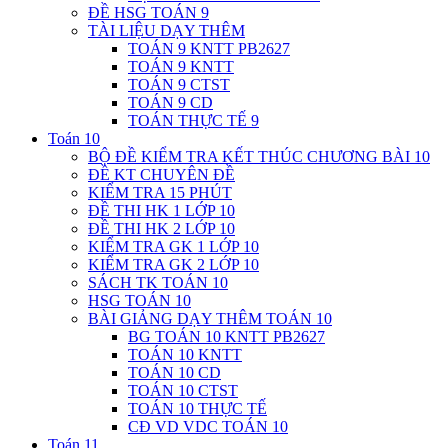
ĐỀ HSG TOÁN 9
TÀI LIỆU DẠY THÊM
TOÁN 9 KNTT PB2627
TOÁN 9 KNTT
TOÁN 9 CTST
TOÁN 9 CD
TOÁN THỰC TẾ 9
Toán 10
BỘ ĐỀ KIỂM TRA KẾT THÚC CHƯƠNG BÀI 10
ĐỀ KT CHUYÊN ĐỀ
KIỂM TRA 15 PHÚT
ĐỀ THI HK 1 LỚP 10
ĐỀ THI HK 2 LỚP 10
KIỂM TRA GK 1 LỚP 10
KIỂM TRA GK 2 LỚP 10
SÁCH TK TOÁN 10
HSG TOÁN 10
BÀI GIẢNG DẠY THÊM TOÁN 10
BG TOÁN 10 KNTT PB2627
TOÁN 10 KNTT
TOÁN 10 CD
TOÁN 10 CTST
TOÁN 10 THỰC TẾ
CĐ VD VDC TOÁN 10
Toán 11