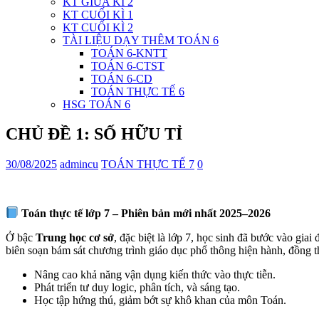
KT GIỮA KÌ 2
KT CUỐI KÌ 1
KT CUỐI KÌ 2
TÀI LIỆU DẠY THÊM TOÁN 6
TOÁN 6-KNTT
TOÁN 6-CTST
TOÁN 6-CD
TOÁN THỰC TẾ 6
HSG TOÁN 6
CHỦ ĐỀ 1: SỐ HỮU TỈ
30/08/2025
admincu
TOÁN THỰC TẾ 7
0
Toán thực tế lớp 7 – Phiên bản mới nhất 2025–2026
Ở bậc
Trung học cơ sở
, đặc biệt là lớp 7, học sinh đã bước vào gia
biên soạn bám sát chương trình giáo dục phổ thông hiện hành, đồng t
Nâng cao khả năng vận dụng kiến thức vào thực tiễn.
Phát triển tư duy logic, phân tích, và sáng tạo.
Học tập hứng thú, giảm bớt sự khô khan của môn Toán.