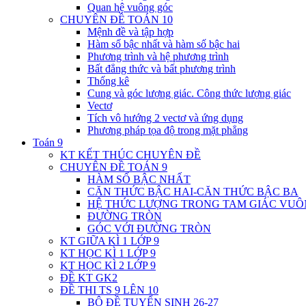
Quan hệ vuông góc
CHUYÊN ĐỀ TOÁN 10
Mệnh đề và tập hợp
Hàm số bậc nhất và hàm số bậc hai
Phương trình và hệ phương trình
Bất đẳng thức và bất phương trình
Thống kê
Cung và góc lượng giác. Công thức lượng giác
Vectơ
Tích vô hướng 2 vectơ và ứng dụng
Phương pháp tọa độ trong mặt phẳng
Toán 9
KT KẾT THÚC CHUYÊN ĐỀ
CHUYÊN ĐỀ TOÁN 9
HÀM SỐ BẬC NHẤT
CĂN THỨC BẬC HAI-CĂN THỨC BẬC BA
HỆ THỨC LƯỢNG TRONG TAM GIÁC VU
ĐƯỜNG TRÒN
GÓC VỚI ĐƯỜNG TRÒN
KT GIỮA KÌ 1 LỚP 9
KT HỌC KÌ 1 LỚP 9
KT HỌC KÌ 2 LỚP 9
ĐỀ KT GK2
ĐỀ THI TS 9 LÊN 10
BỘ ĐỀ TUYỂN SINH 26-27