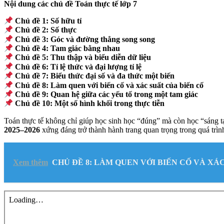
Nội dung các chủ đề Toán thực tế lớp 7
Chủ đề 1: Số hữu tỉ
Chủ đề 2: Số thực
Chủ đề 3: Góc và đường thẳng song song
Chủ đề 4: Tam giác bằng nhau
Chủ đề 5: Thu thập và biểu diễn dữ liệu
Chủ đề 6: Tỉ lệ thức và đại lượng tỉ lệ
Chủ đề 7: Biểu thức đại số và đa thức một biến
Chủ đề 8: Làm quen với biến cố và xác suất của biến cố
Chủ đề 9: Quan hệ giữa các yếu tố trong một tam giác
Chủ đề 10: Một số hình khối trong thực tiễn
Toán thực tế không chỉ giúp học sinh học “đúng” mà còn học “sáng tạ
2025–2026
xứng đáng trở thành hành trang quan trọng trong quá trìn
Xem thêm
CHỦ ĐỀ 8: LÀM QUEN VỚI BIẾN CỐ VÀ XÁC