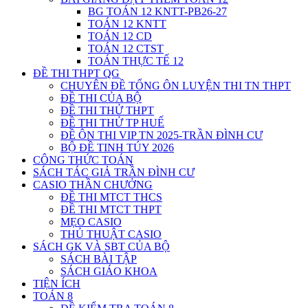
BG TOÁN 12 KNTT-PB26-27
TOÁN 12 KNTT
TOÁN 12 CD
TOÁN 12 CTST
TOÁN THỰC TẾ 12
ĐỀ THI THPT QG
CHUYÊN ĐỀ TỔNG ÔN LUYỆN THI TN THPT
ĐỀ THI CỦA BỘ
ĐỀ THI THỬ THPT
ĐỀ THI THỬ TP HUẾ
ĐỀ ÔN THI VIP TN 2025-TRẦN ĐÌNH CƯ
BỘ ĐỀ TINH TÚY 2026
CÔNG THỨC TOÁN
SÁCH TÁC GIẢ TRẦN ĐÌNH CƯ
CASIO THẦN CHƯỞNG
ĐỀ THI MTCT THCS
ĐỀ THI MTCT THPT
MẸO CASIO
THỦ THUẬT CASIO
SÁCH GK VÀ SBT CỦA BỘ
SÁCH BÀI TẬP
SÁCH GIÁO KHOA
TIỆN ÍCH
TOÁN 8