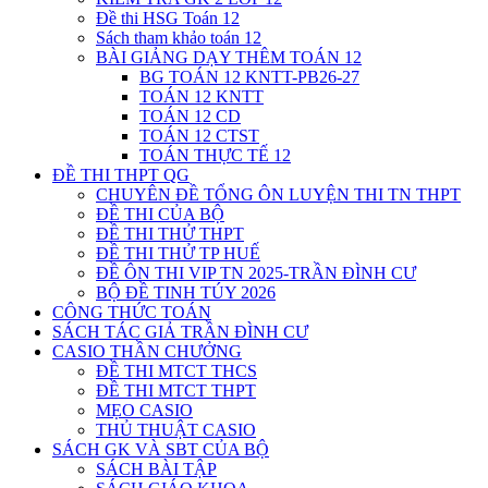
Đề thi HSG Toán 12
Sách tham khảo toán 12
BÀI GIẢNG DẠY THÊM TOÁN 12
BG TOÁN 12 KNTT-PB26-27
TOÁN 12 KNTT
TOÁN 12 CD
TOÁN 12 CTST
TOÁN THỰC TẾ 12
ĐỀ THI THPT QG
CHUYÊN ĐỀ TỔNG ÔN LUYỆN THI TN THPT
ĐỀ THI CỦA BỘ
ĐỀ THI THỬ THPT
ĐỀ THI THỬ TP HUẾ
ĐỀ ÔN THI VIP TN 2025-TRẦN ĐÌNH CƯ
BỘ ĐỀ TINH TÚY 2026
CÔNG THỨC TOÁN
SÁCH TÁC GIẢ TRẦN ĐÌNH CƯ
CASIO THẦN CHƯỞNG
ĐỀ THI MTCT THCS
ĐỀ THI MTCT THPT
MẸO CASIO
THỦ THUẬT CASIO
SÁCH GK VÀ SBT CỦA BỘ
SÁCH BÀI TẬP