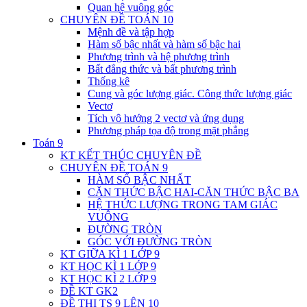
Quan hệ vuông góc
CHUYÊN ĐỀ TOÁN 10
Mệnh đề và tập hợp
Hàm số bậc nhất và hàm số bậc hai
Phương trình và hệ phương trình
Bất đẳng thức và bất phương trình
Thống kê
Cung và góc lượng giác. Công thức lượng giác
Vectơ
Tích vô hướng 2 vectơ và ứng dụng
Phương pháp tọa độ trong mặt phẳng
Toán 9
KT KẾT THÚC CHUYÊN ĐỀ
CHUYÊN ĐỀ TOÁN 9
HÀM SỐ BẬC NHẤT
CĂN THỨC BẬC HAI-CĂN THỨC BẬC BA
HỆ THỨC LƯỢNG TRONG TAM GIÁC
VUÔNG
ĐƯỜNG TRÒN
GÓC VỚI ĐƯỜNG TRÒN
KT GIỮA KÌ 1 LỚP 9
KT HỌC KÌ 1 LỚP 9
KT HỌC KÌ 2 LỚP 9
ĐỀ KT GK2
ĐỀ THI TS 9 LÊN 10