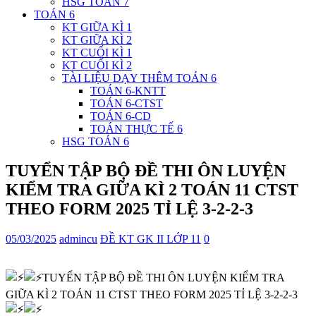
HSG TOÁN 7
TOÁN 6
KT GIỮA KÌ 1
KT GIỮA KÌ 2
KT CUỐI KÌ 1
KT CUỐI KÌ 2
TÀI LIỆU DẠY THÊM TOÁN 6
TOÁN 6-KNTT
TOÁN 6-CTST
TOÁN 6-CD
TOÁN THỰC TẾ 6
HSG TOÁN 6
TUYỂN TẬP BỘ ĐỀ THI ÔN LUYỆN
KIỂM TRA GIỮA KÌ 2 TOÁN 11 CTST
THEO FORM 2025 TỈ LỆ 3-2-2-3
05/03/2025
admincu
ĐỀ KT GK II LỚP 11
0
TUYỂN TẬP BỘ ĐỀ THI ÔN LUYỆN KIỂM TRA
GIỮA KÌ 2 TOÁN 11 CTST THEO FORM 2025 TỈ LỆ 3-2-2-3