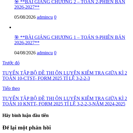
🎯 **BÀI GIẢNG CHƯƠNG 2 – TOÁN 2-PHIÊN BẢN
2026-2027**
05/08/2026
admincu
0
🎯 **BÀI GIẢNG CHƯƠNG 1 – TOÁN 9-PHIÊN BẢN
2026-2027**
04/08/2026
admincu
0
Trước đó
TUYỂN TẬP BỘ ĐỀ THI ÔN LUYỆN KIỂM TRA GIỮA KÌ 2
TOÁN 10-CTST- FORM 2025 TỈ LỆ 3-2-2-3
Tiếp theo
TUYỂN TẬP BỘ ĐỀ THI ÔN LUYỆN KIỂM TRA GIỮA KÌ 2
TOÁN 10 KNTT- FORM 2025 TỈ LỆ 3-2-2-3-NĂM 2024-2025
Hãy bình luận đầu tiên
Để lại một phản hồi