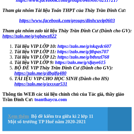
https://www.facebook.com/groups/648908762117217
Tham gia nhóm Tài liệu Toán THPT của Thầy Trần Đình Cư:
https://www.facebook.com/groups/dinhcuvip0603
Tham gia nhóm zalo tài liệu Thầy Trần Đình Cư (Dành cho GV):
https://zalo.me/g/yqbawz822
Tài liệu VIP LỚP 10:
https://zalo.me/g/nkqydc607
Tài liệu VIP LỚP 11:
https://zalo.me/g/jthpas707
Tài liệu VIP LỚP 12:
https://zalo.me/g/bthnzl768
Tài liệu VIP LỚP 9:
https://zalo.me/g/sljaye615
BỘ ĐỀ VIP Thầy Trần Đình Cư (Dành cho GV):
https://zalo.me/g/dbglfg480
TÀI IỆU VIP CHO HỌC SINH (Dành cho HS)
https://zalo.me/g/axsxar531
Thông tin WEB các tài liệu chính chủ của Tác giả, thầy giáo
Trần Đình Cư:
toanthaycu.com
Xem thêm
Bộ đề kiểm tra giữa kì 2 lớp 11
Một số trường TP Huế năm 2020-2021