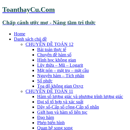
ToanthayCu.Com
Chấp cánh ước mơ - Nâng tầm tri thức
Home
Danh sách chủ đề
CHUYÊN ĐỀ TOÁN 12
Bài toán thực tế
Chuyên đề hàm số
Hình học không gian
Lũy thừa – Mũ – Logarit
Mặt nón – mặt trụ – mặt cầu
Nguyên hàm – Tích phân
Số phức
Tọa độ không gian Oxyz
CHUYÊN ĐỀ TOÁN 11
Hàm số lượng giác và phương trình lượng giác
Đại số tổ hợp và xác suất
Dãy số-Cấp số cộng-Cấp số nhân
Giới hạn và hàm số liên tục
Đạo hàm
Phép biến hình
Quan hệ song song